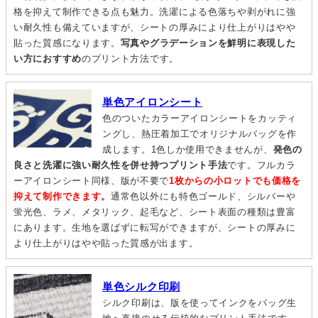
格を抑えて制作できる点も魅力。洗濯による色落ちや剥がれに強
い耐久性も備えていますが、シートの厚みにより仕上がりはやや
貼った質感になります。
写真やグラデーションを鮮明に表現した
い方におすすめ
のプリント方法です。
単色アイロンシート
色のついたカラーアイロンシートをカッティ
ングし、熱圧着加工でオリジナルバッグを作
成します。1色しか使用できませんが、
発色の
良さと洗濯に強い耐久性を併せ持つプリント手法
です。フルカラ
ーアイロンシート同様、版が不要で
1枚からの小ロットでも価格を
抑えて制作できます。
通常色以外にも特色ゴールド、シルバーや
蛍光色、ラメ、メタリック、起毛など、シート表面の種類は豊富
にあります。生地を選ばずに転写ができますが、シートの厚みに
より仕上がりはやや貼った質感が出ます。
単色シルク印刷
シルク印刷は、版を使ってインクをバッグ生