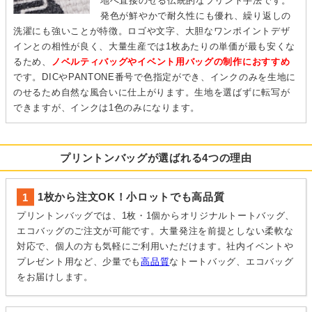
地へ直接のせる伝統的なプリント手法です。
発色が鮮やかで耐久性にも優れ、繰り返しの
洗濯にも強いことが特徴。ロゴや文字、大胆なワンポイントデザ
インとの相性が良く、大量生産では1枚あたりの単価が最も安くな
るため、
ノベルティバッグやイベント用バッグの制作におすすめ
です。DICやPANTONE番号で色指定ができ、インクのみを生地に
のせるため自然な風合いに仕上がります。生地を選ばずに転写が
できますが、インクは1色のみになります。
プリントンバッグが選ばれる4つの理由
1枚から注文OK！小ロットでも高品質
プリントンバッグでは、1枚・1個からオリジナルトートバッグ、
エコバッグのご注文が可能です。大量発注を前提としない柔軟な
対応で、個人の方も気軽にご利用いただけます。社内イベントや
プレゼント用など、少量でも
高品質
なトートバッグ、エコバッグ
をお届けします。