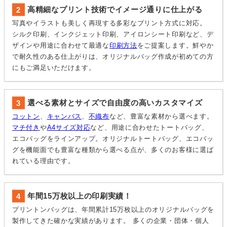
高精細なプリント技術でイメージ通りに仕上がる
写真やイラストも美しく再現する多彩なプリント方式に対応。
シルク印刷、インクジェット印刷、アイロンシート印刷など、デ
ザインや用途に合わせて最適な
印刷方法
をご提案します。鮮やか
で耐久性のある仕上がりは、オリジナルバッグ作成が初めての方
にもご満足いただけます。
選べる素材とサイズで自由度の高いカスタマイズ
コットン
、
キャンバス
、
不織布
など、豊富な素材から選べます。
マチ付き
や
A4サイズ対応
など、用途に合わせたトートバッグ、
エコバッグをラインアップ。オリジナルトートバッグ、エコバッ
グを機能面でも豊富な種類から選べる点が、多くのお客様に選ば
れている理由です。
年間15万枚以上の印刷実績！
プリントンバッグは、年間累計15万枚以上のオリジナルバッグを
製作してきた確かな実績があります。 多くの企業・団体・個人