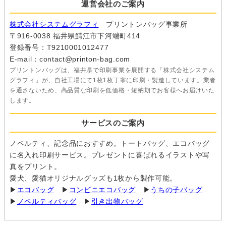
運営会社のご案内
株式会社システムグラフィ
プリントンバッグ事業所
〒916-0038 福井県鯖江市下河端町414
登録番号：T9210001012477
E-mail：contact@printon-bag.com
プリントンバッグは、福井県で印刷事業を展開する「株式会社システム
グラフィ」が、自社工場にて1枚1枚丁寧に印刷・製造しています。業者
を通さないため、高品質な印刷を低価格・短納期でお客様へお届けいた
します。
サービスのご案内
ノベルティ、記念品におすすめ。トートバッグ、エコバッグ
に名入れ印刷サービス。プレゼントに喜ばれるイラストや写
真をプリント。
愛犬、愛猫オリジナルグッズも1枚から製作可能。
▶
エコバッグ
▶
コンビニエコバッグ
▶
うちの子バッグ
▶
ノベルティバッグ
▶
引き出物バッグ