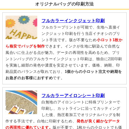
オリジナルバッグの印刷方法
フルカラーインクジェット印刷
フルカラープリントが可能で、生地へ直接イ
ンクジェット印刷を行う当店イチオシのプリ
ント手法です。版が不要なため
小ロット1枚か
ら格安でバッグを制作
できます。インクが生地に馴染んで自然な
風合いに仕上がる点が魅力。データの再現性を高めるため、プリ
ントンバッグのフルカラーインクジェット印刷は、独自に2回印刷
を実施し細部の発色や濃度を安定させています。価格、納期、印
刷品質のバランスが取れており、
1個からの小ロット注文や納期を
お急ぎのお客様におすすめ
です。
フルカラーアイロンシート印刷
白無地のアイロンシートに特殊プリンターで
印刷し、カットラインに沿ってカッティング
した後、熱圧着加工でオリジナルバッグを制
作する手法です。白地に印刷するため、
発色が良く細かなデータ
の再現性に優れています。
版が不要で、1枚からの小ロットでも価