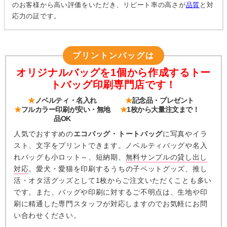
のお客様から高い評価をいただき、リピート率の高さが
品質
と対
応力の証です。
プリントンバッグは
オリジナルバッグを1個から作成するトー
トバッグ印刷専門店です！
★
ノベルティ・名入れ
★
記念品・プレゼント
★
フルカラー印刷が安い・無地
★
1枚から大量注文まで！
品OK
人気でおすすめの
エコバッグ・トートバッグ
に写真やイラ
スト、文字をプリントできます。ノベルティバッグや名入
れバッグも小ロット～、短納期、
無料サンプルの貸し出し
対応
。愛犬・愛猫を印刷するうちの子ペットグッズ、推し
活・オタ活グッズとして1枚からご注文いただくことも多い
です。また、バッグや印刷に対するご不明点は、生地や印
刷に精通した専門スタッフが対応しますのでお気軽にお問
い合わせください。