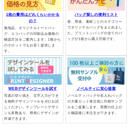
バッグ探しの便利リスト
1枚の費用はどれくらいかかる
の？
形、用途、素材ごとのカテゴリー
でオリジナルバッグをまとめまし
無地品、オリジナルトートバッ
た。プリントンバッグの全てのバ
グ、エコバッグの印刷込み価格の
ッグが1枚から購入可能です。
確認方法をご案内します。1枚から
の小ロットでもお安く提供しま
す。
ノベルティに安心提案
WEBデザインツールを試す
ノベルティバッグや名入れバッグ
写真の切り抜き、文字入力ができ
の大量ロット発注前に印刷サンプ
る無料デザインツールをぜひお試
ルをご提案します。実際の仕上が
しください。テンプレートデザイ
り確認後に本注文ができます。
ンも多数あり、簡単にデザインが
作成できます。