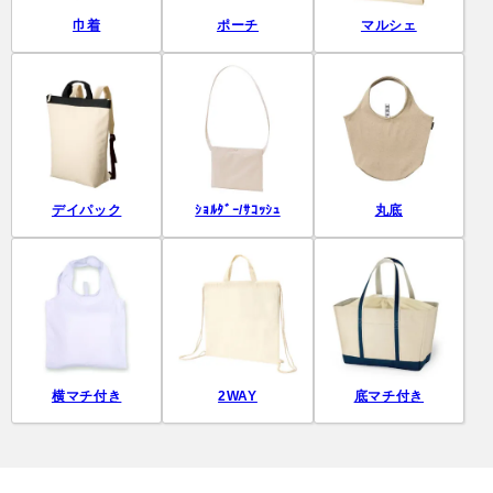
巾着
ポーチ
マルシェ
デイパック
ｼｮﾙﾀﾞｰ/ｻｺｯｼｭ
丸底
横マチ付き
2WAY
底マチ付き