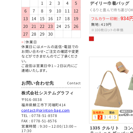
1
2
3
4
5
デイリー巾着バッグ
くるりと畳んで持ち運びO
6
7
8
9
10
11
12
13
14
15
16
17
18
19
フルカラー印刷
934
無地
419円
20
21
22
23
24
25
26
※100枚ロットの単価
27
28
29
30
■
：休業日
休業日にはメールの返信・電話での
お問い合わせ・ご注文の確認や変更
などができませんのでご了承くださ
い。
ご返信は営業日中1～2日以内にご
連絡いたします。
お問い合わせ先
Contact
株式会社システムグラフィ
〒916-0038
福井県鯖江市下河端町414
contact@printon-bag.com
TEL :
0778-51-8578
FAX : 0778-51-8576
営業時間 : 9:30～12:00/13:00～
1335 クルリト コ
17:30