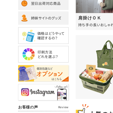
翌日出荷対応商品
姉妹サイトのグッズ
肩掛けＯＫ
持ち手の長いおしゃ
価格はどうやって
確認するの？
印刷方法
どれを選ぶ？
お客様の声
Review