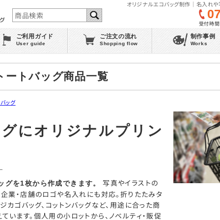
オリジナルエコバッグ制作｜名入れや
0
受付時間 :
ご利用ガイド
ご注文の流れ
制作事例
User guide
Shopping flow
Works
トートバッグ商品一覧
バッグ
ッグにオリジナルプリン
写真やイラストの
ッグを1枚から作成できます。
、企業・店舗のロゴや名入れにも対応。折りたたみタ
レジカゴバッグ、コットンバッグなど、用途に合った商
ています。個人用の小ロットから、ノベルティ・販促