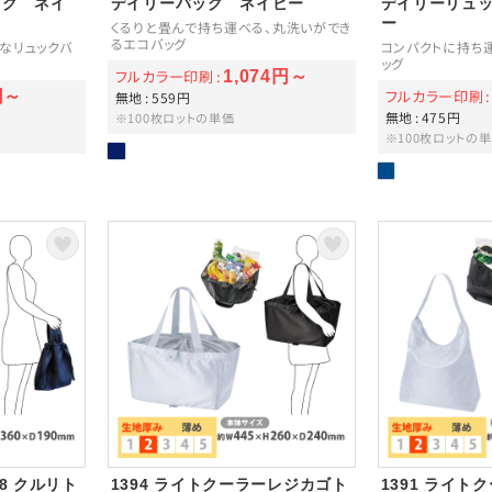
ッグ ネイ
デイリーバッグ ネイビー
デイリーリュ
ー
くるりと畳んで持ち運べる、丸洗いができ
るエコバッグ
なリュックバ
コンパクトに持ち
ッグ
フルカラー印刷
1,074円～
フルカラー印刷
円～
無地
559円
無地
475円
※100枚ロットの単価
※100枚ロットの
8 クルリト
1394 ライトクーラーレジカゴト
1391 ライ