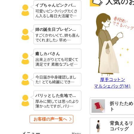
人気の
イブちゃんピンクバッグ
可愛いピンクバッグたくさ
ん入るし毎日大活躍で…
姉の誕生日プレゼントに
すごくかわいくて、姉も喜ん
でくれました♪ 早め…
癒しカバさん
出来上がりとても可愛くて
満足です 素敵なプレゼ…
今日届き中身確認しまし
厚手コットン
た！ とても綺麗にでき…
マルシェバッグ(M)
パリッとした生地でしっかり見える
厚みに関しては思ったより
折りたため
薄かったですが、パリ…
ト
お客様の声一覧へ
背負えるリ
コバッグ
メニュー
Menu