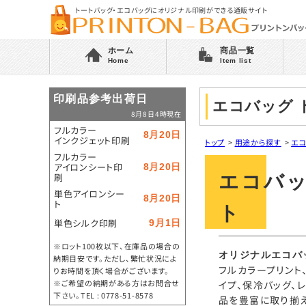
トートバッグ・エコバッグにオリジナル印刷ができる通販サイト
ホーム
商品一覧
Home
Item list
印刷品参考出荷日
エコバッグ 
8月8日4時現在
フルカラー
8月20日
インクジェット印刷
トップ
>
用途から探す
>
エコ
フルカラー
アイロンシート印
8月20日
刷
エコバ
単色アイロンシー
8月20日
ト
ト
単色シルク印刷
9月1日
※ロット100枚以下、在庫品の場合の
オリジナルエコバ
納期目安です。ただし、繁忙状況によ
フルカラープリント
りお時間を頂く場合がございます。
※ご希望の納期がある方はお問合せ
イプ、保冷バッグ、
下さい。TEL : 0778-51-8578
品を豊富に取り揃え