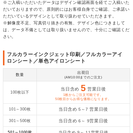
※ご入稿いただいたデータはデザイン確認画面を経てご入稿いた
だいておりますので、原則的にはお客様自身でご確認、ご承諾い
ただいているデザインとして取り扱わせていただきます。
※解像度不足、写真切り抜きの有無、デザイン色につきまして
は、データ不備としては取り扱いませんので、十分にご確認くだ
さい。
フルカラーインクジェット印刷／フルカラーアイ
ロンシート／単色アイロンシート
出荷日
数量
(AM10:00までのご注文)
5
当日含め
営業日後
100枚以下
1枚からご注文可能です。
50枚目からお得な価格になります。
当日含め
営業日後
101～300枚
5～7
当日含め
営業日後
301～500枚
6～ 9
501～1000枚
当日含め
9～ 11
営業日後