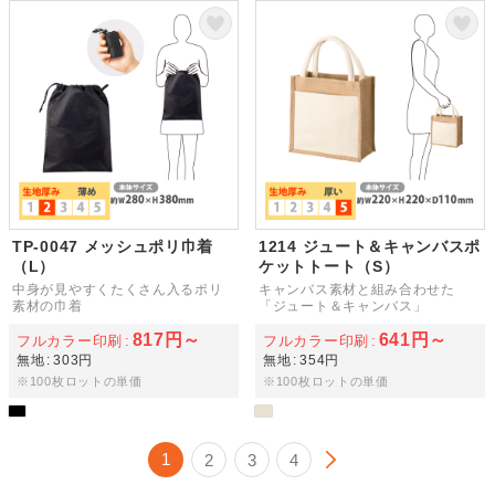
TP-0047 メッシュポリ巾着
1214 ジュート＆キャンバスポ
（L）
ケットトート（S）
中身が見やすくたくさん入るポリ
キャンバス素材と組み合わせた
素材の巾着
「ジュート＆キャンバス」
817円～
641円～
フルカラー印刷
フルカラー印刷
無地
303円
無地
354円
※100枚ロットの単価
※100枚ロットの単価
1
2
3
4