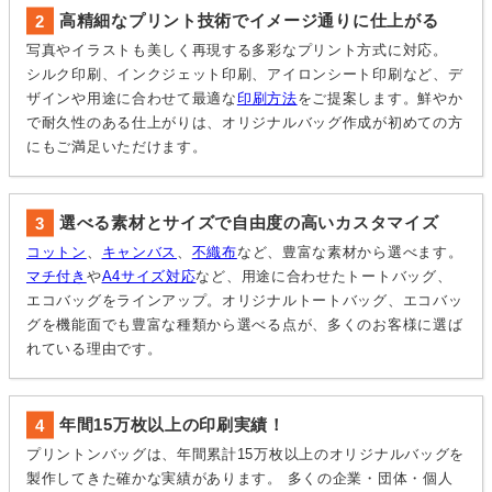
高精細なプリント技術でイメージ通りに仕上がる
写真やイラストも美しく再現する多彩なプリント方式に対応。
シルク印刷、インクジェット印刷、アイロンシート印刷など、デ
ザインや用途に合わせて最適な
印刷方法
をご提案します。鮮やか
で耐久性のある仕上がりは、オリジナルバッグ作成が初めての方
にもご満足いただけます。
選べる素材とサイズで自由度の高いカスタマイズ
コットン
、
キャンバス
、
不織布
など、豊富な素材から選べます。
マチ付き
や
A4サイズ対応
など、用途に合わせたトートバッグ、
エコバッグをラインアップ。オリジナルトートバッグ、エコバッ
グを機能面でも豊富な種類から選べる点が、多くのお客様に選ば
れている理由です。
年間15万枚以上の印刷実績！
プリントンバッグは、年間累計15万枚以上のオリジナルバッグを
製作してきた確かな実績があります。 多くの企業・団体・個人