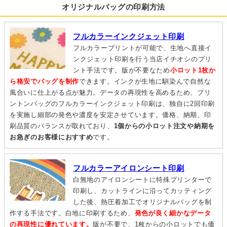
オリジナルバッグの印刷方法
フルカラーインクジェット印刷
フルカラープリントが可能で、生地へ直接イ
ンクジェット印刷を行う当店イチオシのプリ
ント手法です。版が不要なため
小ロット1枚か
ら格安でバッグを制作
できます。インクが生地に馴染んで自然な
風合いに仕上がる点が魅力。データの再現性を高めるため、プリ
ントンバッグのフルカラーインクジェット印刷は、独自に2回印刷
を実施し細部の発色や濃度を安定させています。価格、納期、印
刷品質のバランスが取れており、
1個からの小ロット注文や納期を
お急ぎのお客様におすすめ
です。
フルカラーアイロンシート印刷
白無地のアイロンシートに特殊プリンターで
印刷し、カットラインに沿ってカッティング
した後、熱圧着加工でオリジナルバッグを制
作する手法です。白地に印刷するため、
発色が良く細かなデータ
の再現性に優れています。
版が不要で、1枚からの小ロットでも価