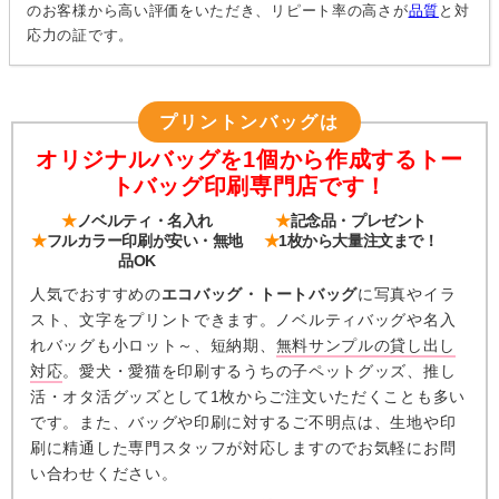
のお客様から高い評価をいただき、リピート率の高さが
品質
と対
応力の証です。
プリントンバッグは
オリジナルバッグを1個から作成するトー
トバッグ印刷専門店です！
★
ノベルティ・名入れ
★
記念品・プレゼント
★
フルカラー印刷が安い・無地
★
1枚から大量注文まで！
品OK
人気でおすすめの
エコバッグ・トートバッグ
に写真やイラ
スト、文字をプリントできます。ノベルティバッグや名入
れバッグも小ロット～、短納期、
無料サンプルの貸し出し
対応
。愛犬・愛猫を印刷するうちの子ペットグッズ、推し
活・オタ活グッズとして1枚からご注文いただくことも多い
です。また、バッグや印刷に対するご不明点は、生地や印
刷に精通した専門スタッフが対応しますのでお気軽にお問
い合わせください。