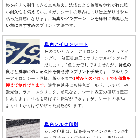
格を抑えて制作できる点も魅力。洗濯による色落ちや剥がれに強
い耐久性も備えていますが、シートの厚みにより仕上がりはやや
貼った質感になります。
写真やグラデーションを鮮明に表現した
い方におすすめ
のプリント方法です。
単色アイロンシート
色のついたカラーアイロンシートをカッティ
ングし、熱圧着加工でオリジナルバッグを作
成します。1色しか使用できませんが、
発色の
良さと洗濯に強い耐久性を併せ持つプリント手法
です。フルカラ
ーアイロンシート同様、版が不要で
1枚からの小ロットでも価格を
抑えて制作できます。
通常色以外にも特色ゴールド、シルバーや
蛍光色、ラメ、メタリック、起毛など、シート表面の種類は豊富
にあります。生地を選ばずに転写ができますが、シートの厚みに
より仕上がりはやや貼った質感が出ます。
単色シルク印刷
シルク印刷は、版を使ってインクをバッグ生