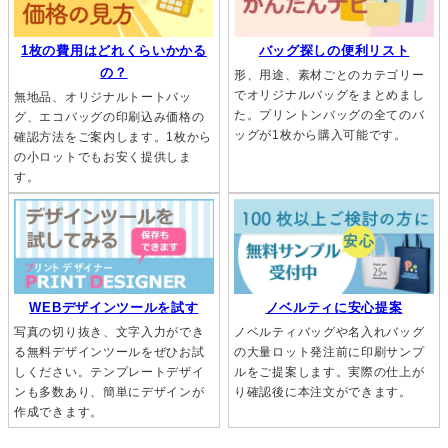
バッグ探しの便利リスト
1枚の費用はどれくらいかかる
の？
形、用途、素材ごとのカテゴリー
でオリジナルバッグをまとめまし
無地品、オリジナルトートバッ
た。プリントンバッグの全てのバ
グ、エコバッグの印刷込み価格の
ッグが1枚から購入可能です。
確認方法をご案内します。1枚から
の小ロットでもお安く提供しま
す。
ノベルティに安心提案
WEBデザインツールを試す
ノベルティバッグや名入れバッグ
写真の切り抜き、文字入力ができ
の大量ロット発注前に印刷サンプ
る無料デザインツールをぜひお試
ルをご提案します。実際の仕上が
しください。テンプレートデザイ
り確認後に本注文ができます。
ンも多数あり、簡単にデザインが
作成できます。