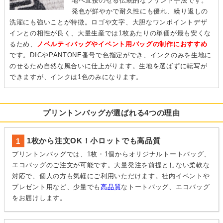
地へ直接のせる伝統的なプリント手法です。
発色が鮮やかで耐久性にも優れ、繰り返しの
洗濯にも強いことが特徴。ロゴや文字、大胆なワンポイントデザ
インとの相性が良く、大量生産では1枚あたりの単価が最も安くな
るため、
ノベルティバッグやイベント用バッグの制作におすすめ
です。DICやPANTONE番号で色指定ができ、インクのみを生地に
のせるため自然な風合いに仕上がります。生地を選ばずに転写が
できますが、インクは1色のみになります。
プリントンバッグが選ばれる4つの理由
1枚から注文OK！小ロットでも高品質
プリントンバッグでは、1枚・1個からオリジナルトートバッグ、
エコバッグのご注文が可能です。大量発注を前提としない柔軟な
対応で、個人の方も気軽にご利用いただけます。社内イベントや
プレゼント用など、少量でも
高品質
なトートバッグ、エコバッグ
をお届けします。