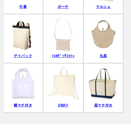
巾着
ポーチ
マルシェ
デイパック
ｼｮﾙﾀﾞｰ/ｻｺｯｼｭ
丸底
横マチ付き
2WAY
底マチ付き