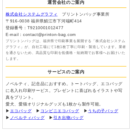
運営会社のご案内
株式会社システムグラフィ
プリントンバッグ事業所
〒916-0038 福井県鯖江市下河端町414
登録番号：T9210001012477
E-mail：contact@printon-bag.com
プリントンバッグは、福井県で印刷事業を展開する「株式会社システム
グラフィ」が、自社工場にて1枚1枚丁寧に印刷・製造しています。業者
を通さないため、高品質な印刷を低価格・短納期でお客様へお届けいた
します。
サービスのご案内
ノベルティ、記念品におすすめ。トートバッグ、エコバッグ
に名入れ印刷サービス。プレゼントに喜ばれるイラストや写
真をプリント。
愛犬、愛猫オリジナルグッズも1枚から製作可能。
▶
エコバッグ
▶
コンビニエコバッグ
▶
うちの子バッグ
▶
ノベルティバッグ
▶
引き出物バッグ