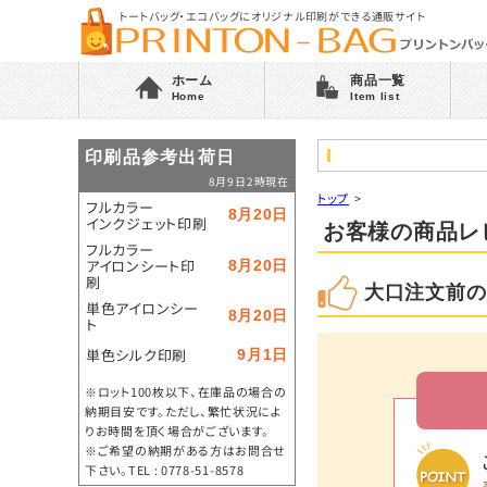
トートバッグ・エコバッグにオリジナル印刷ができる通販サイト
ホーム
商品一覧
Home
Item list
印刷品参考出荷日
8月9日2時現在
トップ
>
フルカラー
8月20日
インクジェット印刷
お客様の商品レ
フルカラー
アイロンシート印
8月20日
刷
大口注文前の
単色アイロンシー
8月20日
ト
単色シルク印刷
9月1日
※ロット100枚以下、在庫品の場合の
納期目安です。ただし、繁忙状況によ
りお時間を頂く場合がございます。
※ご希望の納期がある方はお問合せ
下さい。TEL : 0778-51-8578