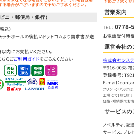
予めご了承くだ
する場合がございますので予めご了承ください。
営業案内
ビニ・郵便局・銀行）
0778-
TEL :
（税込）
お電話受付時間：9:
キャッチボールの後払いドットコムより請求書が送
運営会社の
日以内にお支払いください。
こちらご
ご利用ガイド
をごらんください
株式会社システ
〒916-003
登録番号：T9210
E-mail：conta
プリントンバッグは
工場にて1枚1枚
価格・短納期でお
サービスの
ノベルティ、記
サービス。プレ