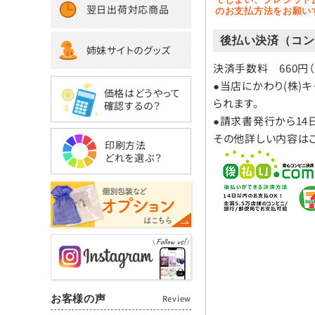
翌日出荷対応商品
のお支払方法をお願い
後払い決済（コン
姉妹サイトのグッズ
決済手数料 660円
●当店にかわり(株)
価格はどうやって
られます。
確認するの？
●請求書発行から14
その他詳しい内容は
印刷方法
どれを選ぶ？
お客様の声
Review