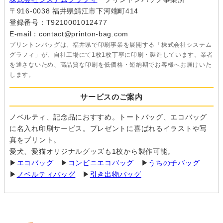
〒916-0038 福井県鯖江市下河端町414
登録番号：T9210001012477
E-mail：contact@printon-bag.com
プリントンバッグは、福井県で印刷事業を展開する「株式会社システム
グラフィ」が、自社工場にて1枚1枚丁寧に印刷・製造しています。業者
を通さないため、高品質な印刷を低価格・短納期でお客様へお届けいた
します。
サービスのご案内
ノベルティ、記念品におすすめ。トートバッグ、エコバッグ
に名入れ印刷サービス。プレゼントに喜ばれるイラストや写
真をプリント。
愛犬、愛猫オリジナルグッズも1枚から製作可能。
▶
エコバッグ
▶
コンビニエコバッグ
▶
うちの子バッグ
▶
ノベルティバッグ
▶
引き出物バッグ