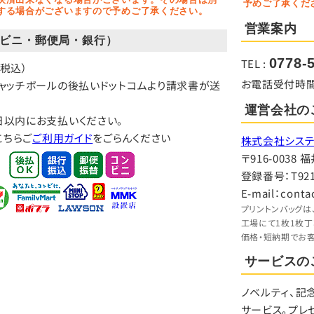
予めご了承くだ
する場合がございますので予めご了承ください。
営業案内
ビニ・郵便局・銀行）
0778-
TEL :
（税込）
お電話受付時間：9:
キャッチボールの後払いドットコムより請求書が送
運営会社の
日以内にお支払いください。
こちらご
ご利用ガイド
をごらんください
株式会社システ
〒916-003
登録番号：T9210
E-mail：conta
プリントンバッグは
工場にて1枚1枚
価格・短納期でお
サービスの
ノベルティ、記
サービス。プレ