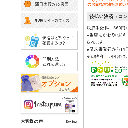
翌日出荷対応商品
のお支払方法をお願い
後払い決済（コン
姉妹サイトのグッズ
決済手数料 660円
●当店にかわり(株)
価格はどうやって
られます。
確認するの？
●請求書発行から14
その他詳しい内容は
印刷方法
どれを選ぶ？
お客様の声
Review