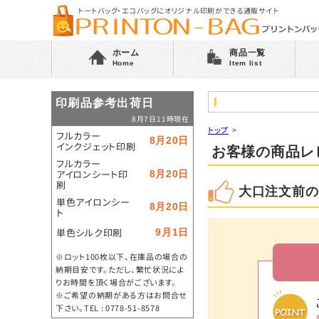
トートバッグ・エコバッグにオリジナル印刷ができる通販サイト
ホーム
商品一覧
Home
Item list
印刷品参考出荷日
8月7日11時現在
トップ
>
フルカラー
8月20日
インクジェット印刷
お客様の商品レ
フルカラー
アイロンシート印
8月20日
刷
大口注文前の
単色アイロンシー
8月20日
ト
単色シルク印刷
9月1日
※ロット100枚以下、在庫品の場合の
納期目安です。ただし、繁忙状況によ
りお時間を頂く場合がございます。
※ご希望の納期がある方はお問合せ
下さい。TEL : 0778-51-8578