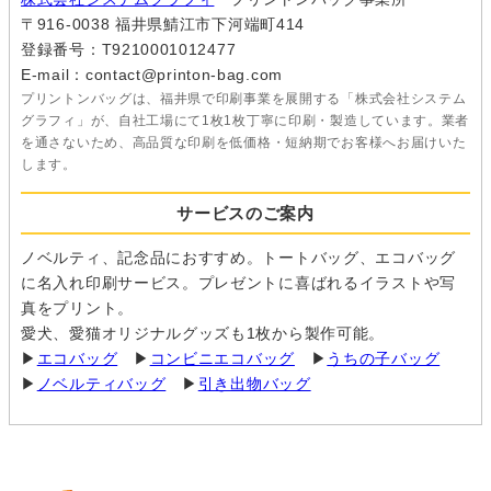
〒916-0038 福井県鯖江市下河端町414
登録番号：T9210001012477
E-mail：contact@printon-bag.com
プリントンバッグは、福井県で印刷事業を展開する「株式会社システム
グラフィ」が、自社工場にて1枚1枚丁寧に印刷・製造しています。業者
を通さないため、高品質な印刷を低価格・短納期でお客様へお届けいた
します。
サービスのご案内
ノベルティ、記念品におすすめ。トートバッグ、エコバッグ
に名入れ印刷サービス。プレゼントに喜ばれるイラストや写
真をプリント。
愛犬、愛猫オリジナルグッズも1枚から製作可能。
▶
エコバッグ
▶
コンビニエコバッグ
▶
うちの子バッグ
▶
ノベルティバッグ
▶
引き出物バッグ