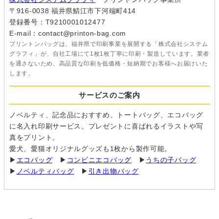
〒916-0038 福井県鯖江市下河端町414
登録番号：T9210001012477
E-mail：contact@printon-bag.com
プリントンバッグは、福井県で印刷事業を展開する「株式会社システム
グラフィ」が、自社工場にて1枚1枚丁寧に印刷・製造しています。業者
を通さないため、高品質な印刷を低価格・短納期でお客様へお届けいた
します。
サービスのご案内
ノベルティ、記念品におすすめ。トートバッグ、エコバッグ
に名入れ印刷サービス。プレゼントに喜ばれるイラストや写
真をプリント。
愛犬、愛猫オリジナルグッズも1枚から製作可能。
▶
エコバッグ
▶
コンビニエコバッグ
▶
うちの子バッグ
▶
ノベルティバッグ
▶
引き出物バッグ