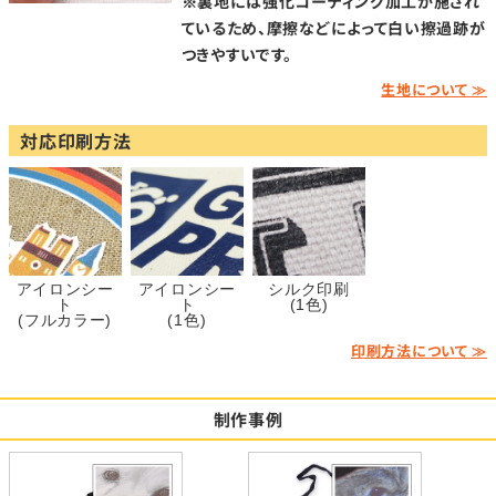
※裏地には強化コーティング加工が施され
ているため、摩擦などによって白い擦過跡が
つきやすいです。
生地について ≫
対応印刷方法
アイロンシー
アイロンシー
シルク印刷
ト
ト
(1色)
(フルカラー)
(1色)
印刷方法について ≫
制作事例