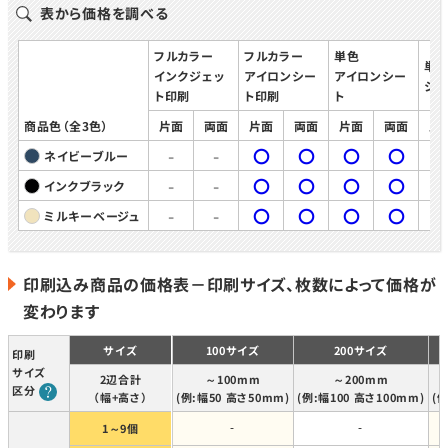
表から価格を調べる
フルカラー
フルカラー
単色
単
インクジェッ
アイロンシー
アイロンシー
シ
ト印刷
ト印刷
ト
商品色（全3色）
片面
両面
片面
両面
片面
両面
片
-
-
〇
〇
〇
〇
ネイビーブルー
-
-
〇
〇
〇
〇
インクブラック
-
-
〇
〇
〇
〇
ミルキーベージュ
印刷込み商品の価格表－印刷サイズ、枚数によって価格が
変わります
サイズ
100サイズ
200サイズ
印刷
サイズ
2辺合計
～100mm
～200mm
区分
（幅+高さ）
(例:幅50 高さ50mm)
(例:幅100 高さ100mm)
(
1～9個
-
-