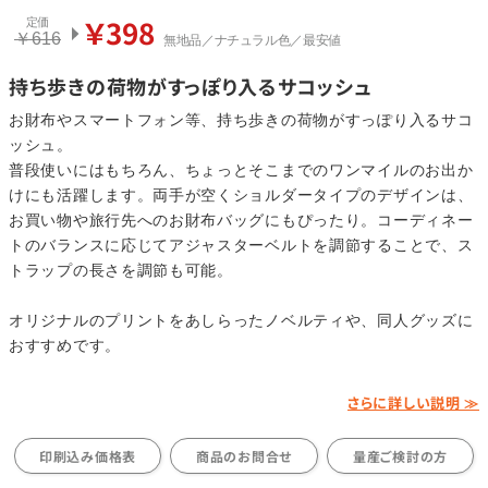
￥398
定価
￥616
無地品／ナチュラル色／最安値
持ち歩きの荷物がすっぽり入るサコッシュ
お財布やスマートフォン等、持ち歩きの荷物がすっぽり入るサコ
ッシュ。
普段使いにはもちろん、ちょっとそこまでのワンマイルのお出か
けにも活躍します。両手が空くショルダータイプのデザインは、
お買い物や旅行先へのお財布バッグにもぴったり。コーディネー
トのバランスに応じてアジャスターベルトを調節することで、ス
トラップの長さを調節も可能。
オリジナルのプリントをあしらったノベルティや、同人グッズに
おすすめです。
さらに詳しい説明 ≫
印刷込み価格表
商品のお問合せ
量産ご検討の方