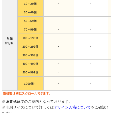
10～29個
-
-
30～49個
-
-
50～69個
-
-
70～99個
-
-
100～199個
-
-
単価
（円/個）
200～299個
-
-
300～399個
-
-
400～499個
-
-
500～999個
-
-
1000個～
-
-
価格表は横にスクロールできます。
消費税込
※
でのご案内となっております。
※印刷サイズについて詳しくは
デザイン入稿について
をご確認く