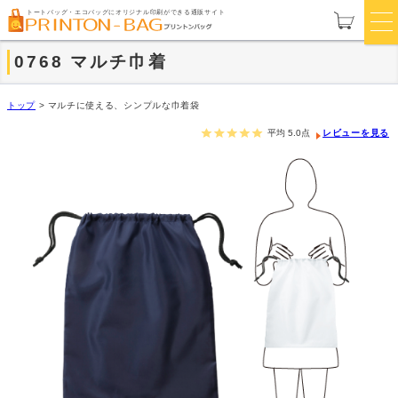
トートバッグ・エコバッグにオリジナル印刷ができる通販サイト
0768 マルチ巾着
トップ
>
マルチに使える、シンプルな巾着袋
平均
5.0
点
レビューを見る