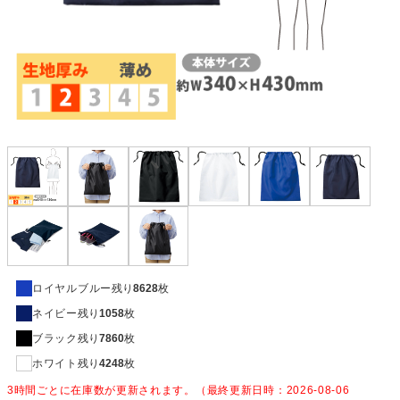
ロイヤルブルー
残り
8628
枚
ネイビー
残り
1058
枚
ブラック
残り
7860
枚
ホワイト
残り
4248
枚
3時間ごとに在庫数が更新されます。（最終更新日時：2026-08-06