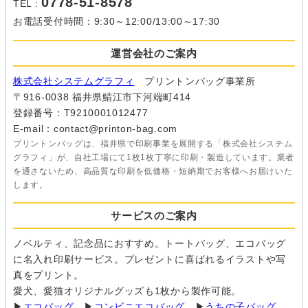
0778-51-8578
TEL :
お電話受付時間：9:30～12:00/13:00～17:30
運営会社のご案内
株式会社システムグラフィ
プリントンバッグ事業所
〒916-0038 福井県鯖江市下河端町414
登録番号：T9210001012477
E-mail：contact@printon-bag.com
プリントンバッグは、福井県で印刷事業を展開する「株式会社システム
グラフィ」が、自社工場にて1枚1枚丁寧に印刷・製造しています。業者
を通さないため、高品質な印刷を低価格・短納期でお客様へお届けいた
します。
サービスのご案内
ノベルティ、記念品におすすめ。トートバッグ、エコバッグ
に名入れ印刷サービス。プレゼントに喜ばれるイラストや写
真をプリント。
愛犬、愛猫オリジナルグッズも1枚から製作可能。
▶
エコバッグ
▶
コンビニエコバッグ
▶
うちの子バッグ