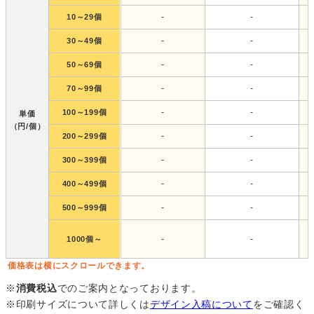
-
-
10～29個
-
-
30～49個
-
-
50～69個
-
-
70～99個
-
-
100～199個
単価
（円/個）
-
-
200～299個
-
-
300～399個
-
-
400～499個
-
-
500～999個
-
-
1000個～
価格表は横にスクロールできます。
※
消費税込
でのご案内となっております。
※印刷サイズについて詳しくは
デザイン入稿について
をご確認く