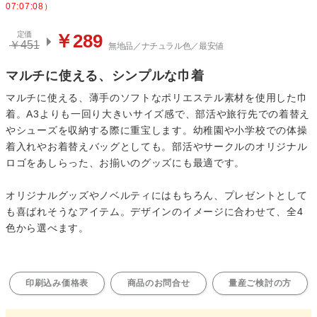
07:07:08）
定価
￥289
￥451
無地品／ナチュラル色／最安値
マルチに使える、シンプルな巾着
マルチに使える、薄手のソフトなポリエステル素材を使用した巾
着。A3よりも一回り大きいサイズ感で、部活や旅行先での着替え
やシューズを収納する際に重宝します。幼稚園や小学校での体操
着入れやお着替えバッグとしても。部活やサークルのオリジナル
ロゴをあしらった、お揃いのグッズにも最適です。
オリジナルグッズやノベルティにはもちろん、プレゼントとして
も喜ばれそうなアイテム。デザインのイメージに合わせて、全4
色から選べます。
印刷込み価格表
商品のお問合せ
量産ご検討の方