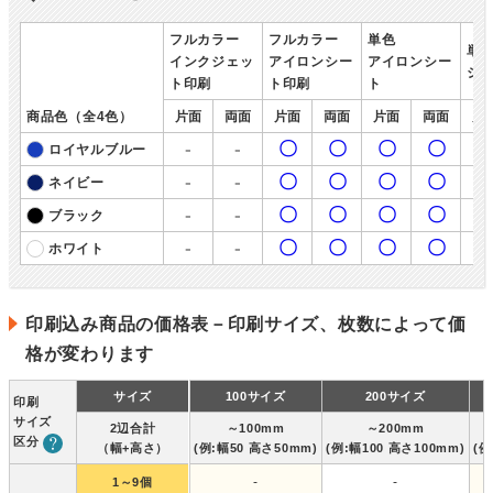
フルカラー
フルカラー
単色
単
インクジェッ
アイロンシー
アイロンシー
シ
ト印刷
ト印刷
ト
商品色（全4色）
片面
両面
片面
両面
片面
両面
片
-
-
〇
〇
〇
〇
ロイヤルブルー
-
-
〇
〇
〇
〇
ネイビー
-
-
〇
〇
〇
〇
ブラック
-
-
〇
〇
〇
〇
ホワイト
印刷込み商品の価格表－印刷サイズ、枚数によって価
格が変わります
サイズ
100サイズ
200サイズ
印刷
サイズ
2辺合計
～100mm
～200mm
区分
（幅+高さ）
(例:幅50 高さ50mm)
(例:幅100 高さ100mm)
(例
-
-
1～9個