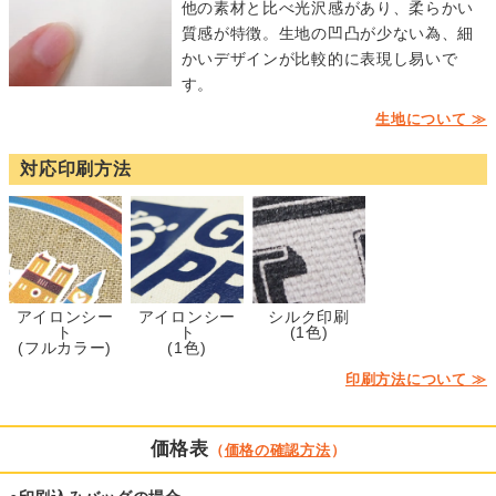
他の素材と比べ光沢感があり、柔らかい
質感が特徴。生地の凹凸が少ない為、細
かいデザインが比較的に表現し易いで
す。
生地について ≫
対応印刷方法
アイロンシー
アイロンシー
シルク印刷
ト
ト
(1色)
(フルカラー)
(1色)
印刷方法について ≫
価格表
（
価格の確認方法
）