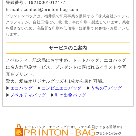
登録番号：T9210001012477
E-mail：contact@printon-bag.com
プリントンバッグは、福井県で印刷事業を展開する「株式会社システム
グラフィ」が、自社工場にて1枚1枚丁寧に印刷・製造しています。業者
を通さないため、高品質な印刷を低価格・短納期でお客様へお届けいた
します。
サービスのご案内
ノベルティ、記念品におすすめ。トートバッグ、エコバッグ
に名入れ印刷サービス。プレゼントに喜ばれるイラストや写
真をプリント。
愛犬、愛猫オリジナルグッズも1枚から製作可能。
▶
エコバッグ
▶
コンビニエコバッグ
▶
うちの子バッグ
▶
ノベルティバッグ
▶
引き出物バッグ
トートバッグ・エコバッグにオリジナル印刷ができる通販サイト