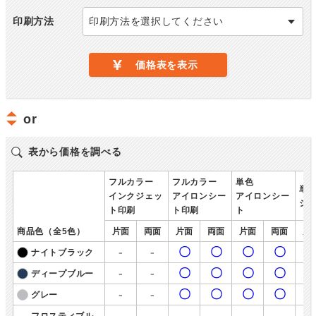
印刷方法
印刷方法を選択してください
価格表を表示
or
表から価格を調べる
フルカラー
フルカラー
単色
単
インクジェッ
アイロンシー
アイロンシー
シ
ト印刷
ト印刷
ト
商品色（全5色）
片面
両面
片面
両面
片面
両面
片
-
-
〇
〇
〇
〇
ナイトブラック
-
-
〇
〇
〇
〇
ディープブルー
-
-
〇
〇
〇
〇
グレー