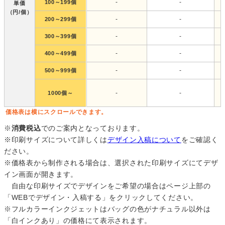
-
-
100～199個
単価
（円/個）
-
-
200～299個
-
-
300～399個
-
-
400～499個
-
-
500～999個
-
-
1000個～
価格表は横にスクロールできます。
※
消費税込
でのご案内となっております。
※印刷サイズについて詳しくは
デザイン入稿について
をご確認く
ださい。
※価格表から制作される場合は、選択された印刷サイズにてデザ
イン画面が開きます。
自由な印刷サイズでデザインをご希望の場合はページ上部の
「WEBでデザイン・入稿する」をクリックしてください。
※フルカラーインクジェットはバッグの色がナチュラル以外は
「白インクあり」の価格にて表示されます。