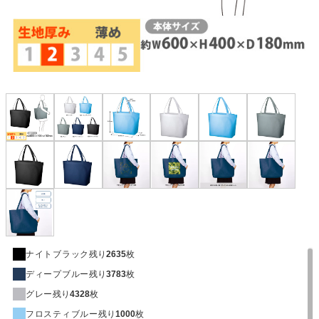
ナイトブラック
残り
2635
枚
ディープブルー
残り
3783
枚
グレー
残り
4328
枚
フロスティブルー
残り
1000
枚