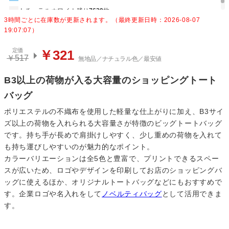
ナチュラルホワイト
残り
7629
枚
3時間ごとに在庫数が更新されます。（最終更新日時：2026-08-07
19:07:07）
定価
￥321
￥517
無地品／ナチュラル色／最安値
B3以上の荷物が入る大容量のショッピングトート
バッグ
ポリエステルの不織布を使用した軽量な仕上がりに加え、B3サイ
ズ以上の荷物を入れられる大容量さが特徴のビッグトートバッグ
です。持ち手が長めで肩掛けしやすく、少し重めの荷物を入れて
も持ち運びしやすいのが魅力的なポイント。
カラーバリエーションは全5色と豊富で、プリントできるスペー
スが広いため、ロゴやデザインを印刷してお店のショッピングバ
ッグに使えるほか、オリジナルトートバッグなどにもおすすめで
す。企業ロゴや名入れをして
ノベルティバッグ
として活用できま
す。