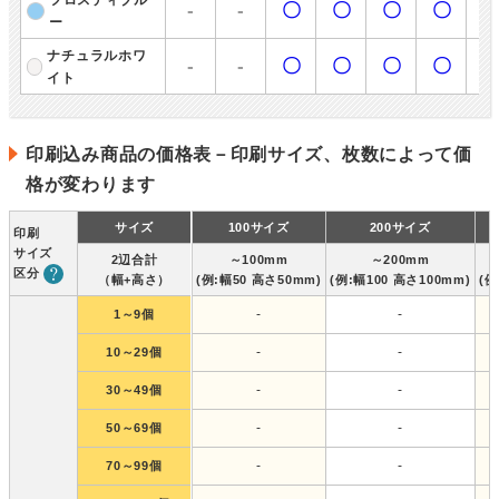
フロスティブル
-
-
〇
〇
〇
〇
ー
ナチュラルホワ
-
-
〇
〇
〇
〇
イト
印刷込み商品の価格表－印刷サイズ、枚数によって価
格が変わります
サイズ
100サイズ
200サイズ
印刷
サイズ
2辺合計
～100mm
～200mm
区分
（幅+高さ）
(例:幅50 高さ50mm)
(例:幅100 高さ100mm)
(例
-
-
1～9個
-
-
10～29個
-
-
30～49個
-
-
50～69個
-
-
70～99個