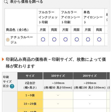
表から価格を調べる
フルカラー
フルカラー
単色
単
インクジェッ
アイロンシー
アイロンシー
シ
ト印刷
ト印刷
ト
商品色（全1色）
片面
両面
片面
両面
片面
両面
片
ナチュラルベー
〇
〇
〇
〇
〇
〇
ジュ
印刷込み商品の価格表－印刷サイズ、枚数によって価
格が変わります
サイズ
100サイズ
200サイズ
印刷
サイズ
2辺合計
～100mm
～200mm
区分
（幅+高さ）
(例:幅50 高さ50mm)
(例:幅100 高さ100mm)
(例
-
-
1～9個
-
-
10～29個