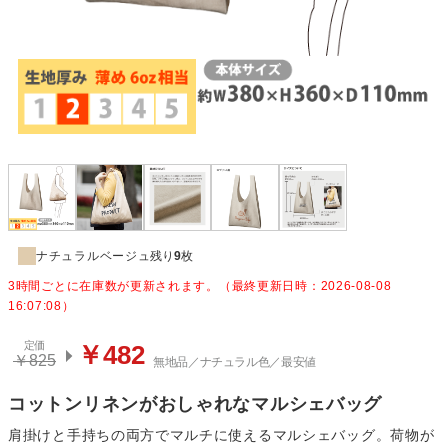
ナチュラルベージュ
残り
9
枚
3時間ごとに在庫数が更新されます。（最終更新日時：2026-08-08
16:07:08）
定価
￥482
￥825
無地品／ナチュラル色／最安値
コットンリネンがおしゃれなマルシェバッグ
肩掛けと手持ちの両方でマルチに使えるマルシェバッグ。荷物が