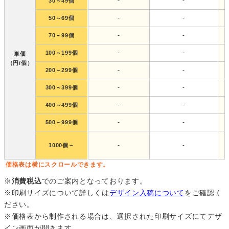
-
-
30～49個
-
-
50～69個
-
-
70～99個
-
-
100～199個
単価
（円/個）
-
-
200～299個
-
-
300～399個
-
-
400～499個
-
-
500～999個
-
-
1000個～
価格表は横にスクロールできます。
※
消費税込
でのご案内となっております。
※印刷サイズについて詳しくは
デザイン入稿について
をご確認く
ださい。
※価格表から制作される場合は、選択された印刷サイズにてデザ
イン画面が開きます。