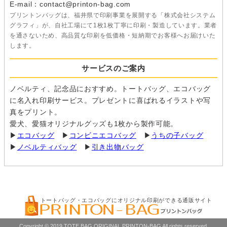
E-mail：contact@printon-bag.com
プリントンバッグは、福井県で印刷事業を展開する「株式会社システム
グラフィ」が、自社工場にて1枚1枚丁寧に印刷・製造しています。業者
を通さないため、高品質な印刷を低価格・短納期でお客様へお届けいた
します。
サービスのご案内
ノベルティ、記念品におすすめ。トートバッグ、エコバッグ
に名入れ印刷サービス。プレゼントに喜ばれるイラストや写
真をプリント。
愛犬、愛猫オリジナルグッズも1枚から製作可能。
▶
エコバッグ
▶
コンビニエコバッグ
▶
うちの子バッグ
▶
ノベルティバッグ
▶
引き出物バッグ
トートバッグ・エコバッグにオリジナル印刷ができる通販サイト
Copyright © 2019 TOTE BAG ORIGINAL PRINTON-BAG All rights reserved.