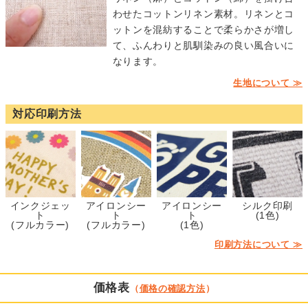
わせたコットンリネン素材。リネンとコ
ットンを混紡することで柔らかさが増し
て、ふんわりと肌馴染みの良い風合いに
なります。
生地について ≫
対応印刷方法
インクジェッ
アイロンシー
アイロンシー
シルク印刷
ト
ト
ト
(1色)
(フルカラー)
(フルカラー)
(1色)
印刷方法について ≫
価格表
（
価格の確認方法
）