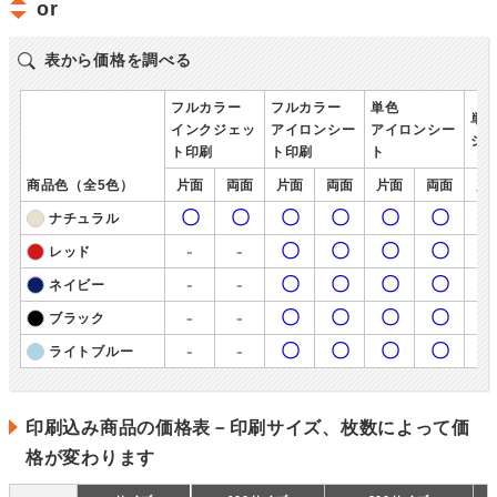
or
表から価格を調べる
フルカラー
フルカラー
単色
単
インクジェッ
アイロンシー
アイロンシー
シ
ト印刷
ト印刷
ト
商品色（全5色）
片面
両面
片面
両面
片面
両面
片
〇
〇
〇
〇
〇
〇
ナチュラル
-
-
〇
〇
〇
〇
レッド
-
-
〇
〇
〇
〇
ネイビー
-
-
〇
〇
〇
〇
ブラック
-
-
〇
〇
〇
〇
-
ライトブルー
印刷込み商品の価格表－印刷サイズ、枚数によって価
格が変わります