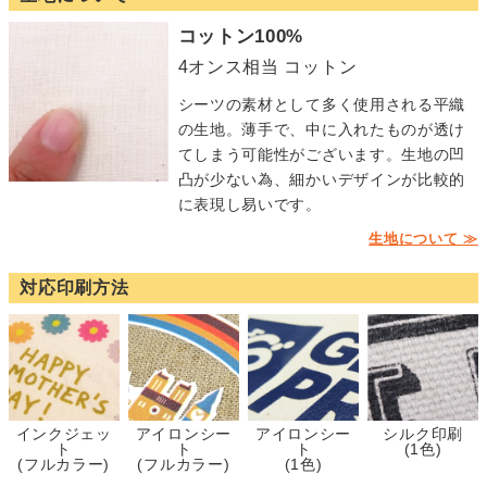
コットン100%
4オンス相当 コットン
シーツの素材として多く使用される平織
の生地。薄手で、中に入れたものが透け
てしまう可能性がございます。生地の凹
凸が少ない為、細かいデザインが比較的
に表現し易いです。
生地について ≫
対応印刷方法
インクジェッ
アイロンシー
アイロンシー
シルク印刷
ト
ト
ト
(1色)
(フルカラー)
(フルカラー)
(1色)