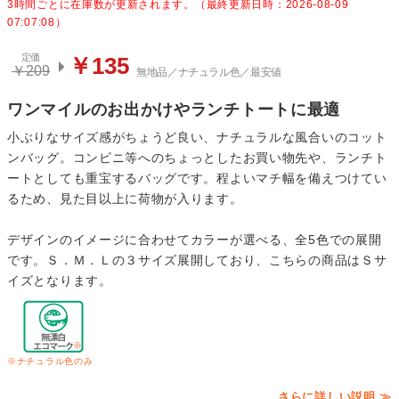
3時間ごとに在庫数が更新されます。（最終更新日時：2026-08-09
07:07:08）
定価
￥135
￥209
無地品／ナチュラル色／最安値
ワンマイルのお出かけやランチトートに最適
小ぶりなサイズ感がちょうど良い、ナチュラルな風合いのコット
ンバッグ。コンビニ等へのちょっとしたお買い物先や、ランチト
ートとしても重宝するバッグです。程よいマチ幅を備えつけてい
るため、見た目以上に荷物が入ります。
デザインのイメージに合わせてカラーが選べる、全5色での展開
です。Ｓ．Ｍ．Ｌの３サイズ展開しており、こちらの商品はＳサ
イズとなります。
※ナチュラル色のみ
さらに詳しい説明 ≫