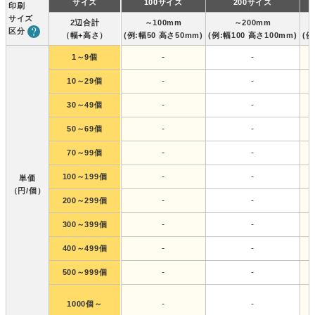
サイズ
100サイズ
200サイズ
印刷
サイズ
2辺合計
～100mm
～200mm
区分
（幅+高さ）
(例:幅50 高さ50mm)
(例:幅100 高さ100mm)
(例
-
-
1～9個
-
-
10～29個
-
-
30～49個
-
-
50～69個
-
-
70～99個
-
-
100～199個
単価
（円/個）
-
-
200～299個
-
-
300～399個
-
-
400～499個
-
-
500～999個
-
-
1000個～