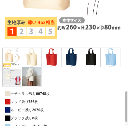
ナチュラル
残り
66748
枚
レッド
残り
756
枚
ネイビー
残り
2070
枚
ブラック
残り
8
枚
ライトブルー
残り
55
枚