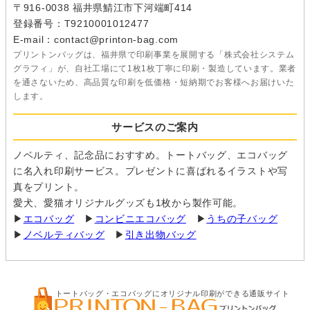
〒916-0038 福井県鯖江市下河端町414
登録番号：T9210001012477
E-mail：contact@printon-bag.com
プリントンバッグは、福井県で印刷事業を展開する「株式会社システム
グラフィ」が、自社工場にて1枚1枚丁寧に印刷・製造しています。業者
を通さないため、高品質な印刷を低価格・短納期でお客様へお届けいた
します。
サービスのご案内
ノベルティ、記念品におすすめ。トートバッグ、エコバッグ
に名入れ印刷サービス。プレゼントに喜ばれるイラストや写
真をプリント。
愛犬、愛猫オリジナルグッズも1枚から製作可能。
▶
エコバッグ
▶
コンビニエコバッグ
▶
うちの子バッグ
▶
ノベルティバッグ
▶
引き出物バッグ
トートバッグ・エコバッグにオリジナル印刷ができる通販サイト