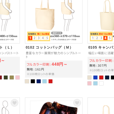
ート（Ｌ）
0102 コットンバッグ（Ｍ）
0105 キャン
ャンバストート
豊富なカラー展開が魅力のシンプルトー
幅広い場面に活躍
ト
フルカラー印刷
円～
フルカラー印刷
448円～
無地
307円
無地
161円
※100枚ロットの
※100枚ロットの単価