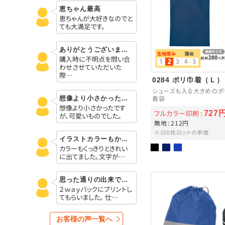
恵ちゃん最高
恵ちゃんが大好きなのでと
ても大満足です。
ありがとうございました
購入時に不明点を問い合
わせさせていただいた
際…
0284 ポリ巾着（Ｌ）
シューズも入る大きめのポ
着袋
想像より小さかったですが、可愛いものでした。
想像より小さかったです
フルカラー印刷
727
が、可愛いものでした。
無地
212円
※100枚ロットの単価
イラストカラーもかわいかった
カラーもくっきりときれい
に出てました。文字が…
思った通りの出来でした
２ｗａｙバックにプリントし
てもらいました。 仕…
お客様の声一覧へ