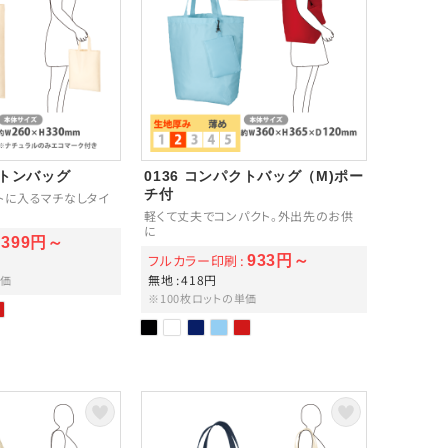
ットンバッグ
0136 コンパクトバッグ（M)ポー
チ付
トに入るマチなしタイ
軽くて丈夫でコンパクト。外出先のお供
に
399円～
フルカラー印刷
933円～
無地
418円
単価
※100枚ロットの単価