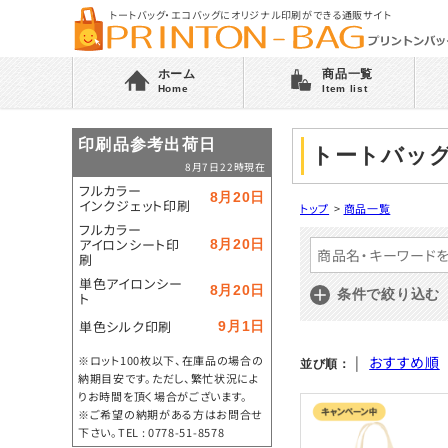
トートバッグ・エコバッグにオリジナル印刷ができる通販サイト
ホーム
商品一覧
Home
Item list
印刷品参考出荷日
トートバッ
8月7日22時現在
フルカラー
8月20日
インクジェット印刷
トップ
>
商品一覧
フルカラー
アイロンシート印
8月20日
刷
単色アイロンシー
8月20日
条件で絞り込む
ト
単色シルク印刷
9月1日
※ロット100枚以下、在庫品の場合の
|
おすすめ順
並び順：
納期目安です。ただし、繁忙状況によ
りお時間を頂く場合がございます。
※ご希望の納期がある方はお問合せ
下さい。TEL : 0778-51-8578