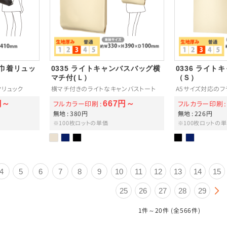
付巾着リュッ
0335 ライトキャンバスバッグ横
0336 ライト
マチ付(Ｌ）
（Ｓ）
クリュック
横マチ付きのライトなキャンバストート
A5サイズ対応のフ
フルカラー印刷
フルカラー印刷
円～
667円～
無地
380円
無地
226円
※100枚ロットの単価
※100枚ロットの
4
5
6
7
8
9
10
11
12
13
14
15
25
26
27
28
29
1件～20件 (全566件)