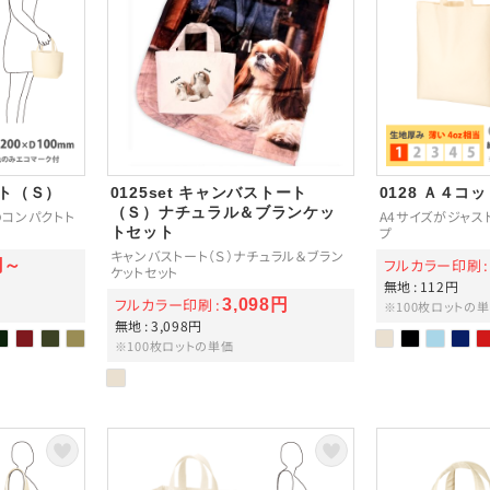
ート（Ｓ）
0125set キャンバストート
0128 Ａ４コ
（Ｓ）ナチュラル＆ブランケッ
コンパクトト
A4サイズがジャス
トセット
プ
キャンバストート（Ｓ）ナチュラル＆ブラン
フルカラー印刷
円～
ケットセット
無地
112円
フルカラー印刷
3,098円
※100枚ロットの
無地
3,098円
※100枚ロットの単価