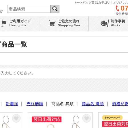
トートバッグ商品カテゴリ｜オリジナル
0
受付時間 :
ご利用ガイド
ご注文の流れ
制作事例
User guide
Shopping flow
Works
グ商品一覧
|
新着順
|
売れ筋順
|
|
商品名 降順
|
価格が
商品名 昇順