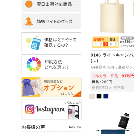
翌日出荷対応商品
姉妹サイトのグッズ
価格はどうやって
確認するの？
0146 ライトキャン
(Ｌ)
印刷方法
どれを選ぶ？
A4書類の収納に最適なフ
フルカラー印刷
576
無地
289円
※100枚ロットの単価
お客様の声
Review