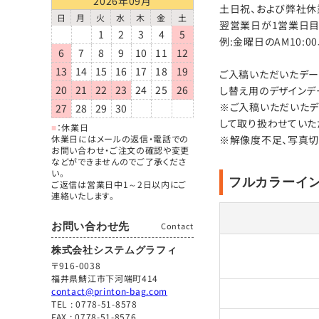
2026年09月
土日祝、および弊社休業
日
月
火
水
木
金
土
翌営業日が1営業日目
1
2
3
4
5
例:金曜日のAM10:
6
7
8
9
10
11
12
13
14
15
16
17
18
19
ご入稿いただいたデー
20
21
22
23
24
25
26
し替え用のデザインデ
※ご入稿いただいたデ
27
28
29
30
して取り扱わせていた
■
：休業日
休業日にはメールの返信・電話での
※解像度不足、写真切
お問い合わせ・ご注文の確認や変更
などができませんのでご了承くださ
い。
フルカラーイ
ご返信は営業日中1～2日以内にご
連絡いたします。
お問い合わせ先
Contact
株式会社システムグラフィ
〒916-0038
福井県鯖江市下河端町414
contact@printon-bag.com
TEL :
0778-51-8578
FAX : 0778-51-8576