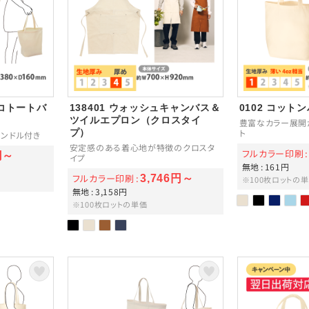
エコトートバ
138401 ウォッシュキャンバス＆
0102 コット
ツイルエプロン（クロスタイ
豊富なカラー展開
プ）
ト
ンドル付き
安定感のある着心地が特徴のクロスタ
フルカラー印刷
円～
イプ
無地
161円
フルカラー印刷
3,746円～
※100枚ロットの
無地
3,158円
※100枚ロットの単価