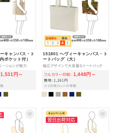
ヴィーキャンバス・ト
151801 ヘヴィーキャンバス・ト
（内ポケット付）
ートバッグ（大）
エーションが魅力
幅広デザインで大容量なトートバッグ
フルカラー印刷
1,531円～
1,448円～
無地
1,161円
単価
※100枚ロットの単価