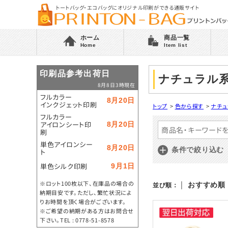
トートバッグ・エコバッグにオリジナル印刷ができる通販サイト
ホーム
商品一覧
Home
Item list
印刷品参考出荷日
ナチュラル系
8月8日3時現在
フルカラー
8月20日
インクジェット印刷
トップ
>
色から探す
>
ナチュ
フルカラー
アイロンシート印
8月20日
刷
単色アイロンシー
8月20日
条件で絞り込む
ト
単色シルク印刷
9月1日
※ロット100枚以下、在庫品の場合の
|
おすすめ順
並び順：
納期目安です。ただし、繁忙状況によ
りお時間を頂く場合がございます。
※ご希望の納期がある方はお問合せ
下さい。TEL : 0778-51-8578