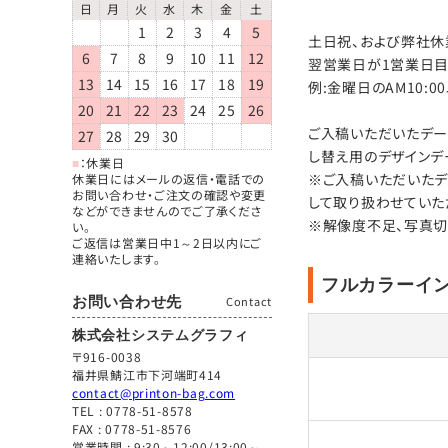
日
月
火
水
木
金
土
1
2
3
4
5
土日祝、および弊社休業
6
7
8
9
10
11
12
翌営業日が1営業日目
13
14
15
16
17
18
19
例:金曜日のAM10:
20
21
22
23
24
25
26
ご入稿いただいたデー
27
28
29
30
し替え用のデザインデ
■
：休業日
※ご入稿いただいたデ
休業日にはメールの返信・電話での
お問い合わせ・ご注文の確認や変更
して取り扱わせていた
などができませんのでご了承くださ
※解像度不足、写真切
い。
ご返信は営業日中1～2日以内にご
連絡いたします。
フルカラーイ
お問い合わせ先
Contact
株式会社システムグラフィ
〒916-0038
福井県鯖江市下河端町414
contact@printon-bag.com
TEL :
0778-51-8578
FAX : 0778-51-8576
営業時間 : 9:30～12:00/13:00～