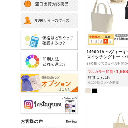
翌日出荷対応商品
姉妹サイトのグッズ
価格はどうやって
確認するの？
149001A ヘヴィー
スイッチングトート
印刷方法
斜め掛けできるベルト付き
どれを選ぶ？
フルカラー印刷
1,9
無地
1,701円
※100枚ロットの単価
お客様の声
Review