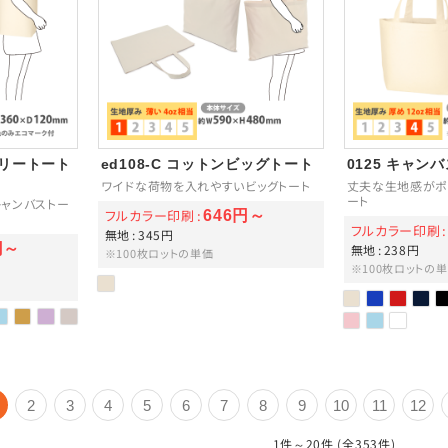
イリートート
ed108-C コットンビッグトート
0125 キャン
ワイドな荷物を入れやすいビッグトート
丈夫な生地感がポ
ート
ャンバストー
フルカラー印刷
646円～
フルカラー印刷
無地
345円
円～
無地
238円
※100枚ロットの単価
※100枚ロットの
2
3
4
5
6
7
8
9
10
11
12
1件～20件 (全353件)