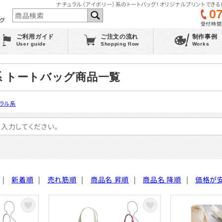
ナチュラル（アイボリー）系のトートバッグ！オリジナルプリントできる
0
受付時間 :
ご利用ガイド
ご注文の流れ
制作事例
User guide
Shopping flow
Works
 トートバッグ商品一覧
ラル系
|
新着順
|
売れ筋順
|
商品名 昇順
|
商品名 降順
|
価格が