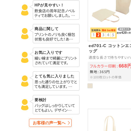
HPが見やすい！
飲食店の周年記念ノベル
ティでお願いしました。 …
商品に関して
プリントのノリも良く梱包
状態も良好でした！あ…
ed701-C コットン
ッグ
お気に入りです
適度な長さで持ちやすいハ
細い線まで綺麗にプリント
されていて満足です。
フルカラー印刷
668
無地
365円
とても気に入りました
※100枚ロットの単価
思った通りの仕上がりでと
ても満足しています。 …
要検討
バッグはしっかりしていて
とてもよい。 デザイン…
お客様の声一覧へ