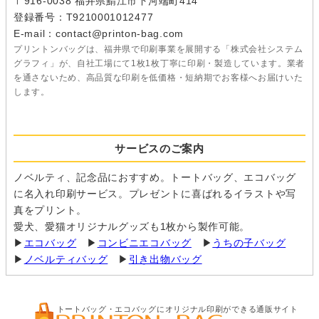
〒916-0038 福井県鯖江市下河端町414
登録番号：T9210001012477
E-mail：contact@printon-bag.com
プリントンバッグは、福井県で印刷事業を展開する「株式会社システム
グラフィ」が、自社工場にて1枚1枚丁寧に印刷・製造しています。業者
を通さないため、高品質な印刷を低価格・短納期でお客様へお届けいた
します。
サービスのご案内
ノベルティ、記念品におすすめ。トートバッグ、エコバッグ
に名入れ印刷サービス。プレゼントに喜ばれるイラストや写
真をプリント。
愛犬、愛猫オリジナルグッズも1枚から製作可能。
▶
エコバッグ
▶
コンビニエコバッグ
▶
うちの子バッグ
▶
ノベルティバッグ
▶
引き出物バッグ
トートバッグ・エコバッグにオリジナル印刷ができる通販サイト