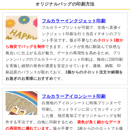
オリジナルバッグの印刷方法
フルカラーインクジェット印刷
フルカラープリントが可能で、生地へ直接イ
ンクジェット印刷を行う当店イチオシのプリ
ント手法です。版が不要なため
小ロット1枚か
ら格安でバッグを制作
できます。インクが生地に馴染んで自然な
風合いに仕上がる点が魅力。データの再現性を高めるため、プリ
ントンバッグのフルカラーインクジェット印刷は、独自に2回印刷
を実施し細部の発色や濃度を安定させています。価格、納期、印
刷品質のバランスが取れており、
1個からの小ロット注文や納期を
お急ぎのお客様におすすめ
です。
フルカラーアイロンシート印刷
白無地のアイロンシートに特殊プリンターで
印刷し、カットラインに沿ってカッティング
した後、熱圧着加工でオリジナルバッグを制
作する手法です。白地に印刷するため、
発色が良く細かなデータ
の再現性に優れています。
版が不要で、1枚からの小ロットでも価