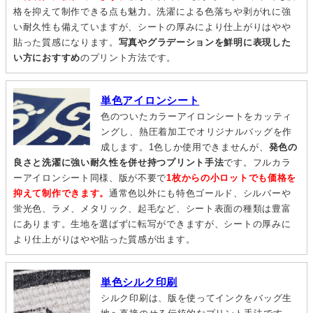
格を抑えて制作できる点も魅力。洗濯による色落ちや剥がれに強
い耐久性も備えていますが、シートの厚みにより仕上がりはやや
貼った質感になります。
写真やグラデーションを鮮明に表現した
い方におすすめ
のプリント方法です。
単色アイロンシート
色のついたカラーアイロンシートをカッティ
ングし、熱圧着加工でオリジナルバッグを作
成します。1色しか使用できませんが、
発色の
良さと洗濯に強い耐久性を併せ持つプリント手法
です。フルカラ
ーアイロンシート同様、版が不要で
1枚からの小ロットでも価格を
抑えて制作できます。
通常色以外にも特色ゴールド、シルバーや
蛍光色、ラメ、メタリック、起毛など、シート表面の種類は豊富
にあります。生地を選ばずに転写ができますが、シートの厚みに
より仕上がりはやや貼った質感が出ます。
単色シルク印刷
シルク印刷は、版を使ってインクをバッグ生