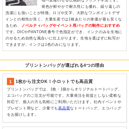
地へ直接のせる伝統的なプリント手法です。
発色が鮮やかで耐久性にも優れ、繰り返しの
洗濯にも強いことが特徴。ロゴや文字、大胆なワンポイントデザ
インとの相性が良く、大量生産では1枚あたりの単価が最も安くな
るため、
ノベルティバッグやイベント用バッグの制作におすすめ
です。DICやPANTONE番号で色指定ができ、インクのみを生地に
のせるため自然な風合いに仕上がります。生地を選ばずに転写が
できますが、インクは1色のみになります。
プリントンバッグが選ばれる4つの理由
1枚から注文OK！小ロットでも高品質
プリントンバッグでは、1枚・1個からオリジナルトートバッグ、
エコバッグのご注文が可能です。大量発注を前提としない柔軟な
対応で、個人の方も気軽にご利用いただけます。社内イベントや
プレゼント用など、少量でも
高品質
なトートバッグ、エコバッグ
をお届けします。