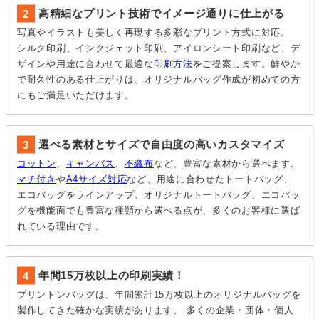
高精細なプリント技術でイメージ通りに仕上がる
写真やイラストも美しく再現する多彩なプリント方式に対応。
シルク印刷、インクジェット印刷、アイロンシート印刷など、デ
ザインや用途に合わせて最適な
印刷方法
をご提案します。鮮やか
で耐久性のある仕上がりは、オリジナルバッグ作成が初めての方
にもご満足いただけます。
選べる素材とサイズで自由度の高いカスタマイズ
コットン
、
キャンバス
、
不織布
など、豊富な素材から選べます。
マチ付き
や
A4サイズ対応
など、用途に合わせたトートバッグ、
エコバッグをラインアップ。オリジナルトートバッグ、エコバッ
グを機能面でも豊富な種類から選べる点が、多くのお客様に選ば
れている理由です。
年間15万枚以上の印刷実績！
プリントンバッグは、年間累計15万枚以上のオリジナルバッグを
製作してきた確かな実績があります。 多くの企業・団体・個人