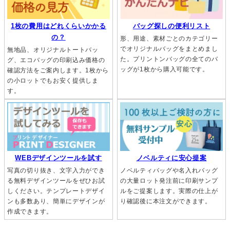
バッグ探しの便利リスト
1枚の費用はどれくらいかかる
の？
形、用途、素材ごとのカテゴリー
でオリジナルバッグをまとめまし
無地品、オリジナルトートバッ
た。プリントンバッグの全てのバ
グ、エコバッグの印刷込み価格の
ッグが1枚から購入可能です。
確認方法をご案内します。1枚から
の小ロットでもお安く提供しま
す。
ノベルティに安心提案
WEBデザインツールを試す
ノベルティバッグや名入れバッグ
写真の切り抜き、文字入力ができ
の大量ロット発注前に印刷サンプ
る無料デザインツールをぜひお試
ルをご提案します。実際の仕上が
しください。テンプレートデザイ
り確認後に本注文ができます。
ンも多数あり、簡単にデザインが
作成できます。