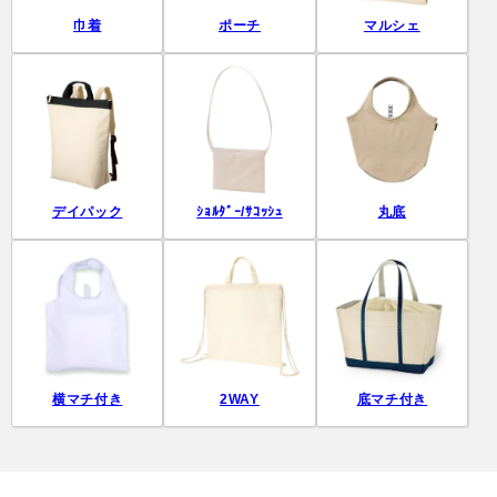
巾着
ポーチ
マルシェ
デイパック
ｼｮﾙﾀﾞｰ/ｻｺｯｼｭ
丸底
横マチ付き
2WAY
底マチ付き