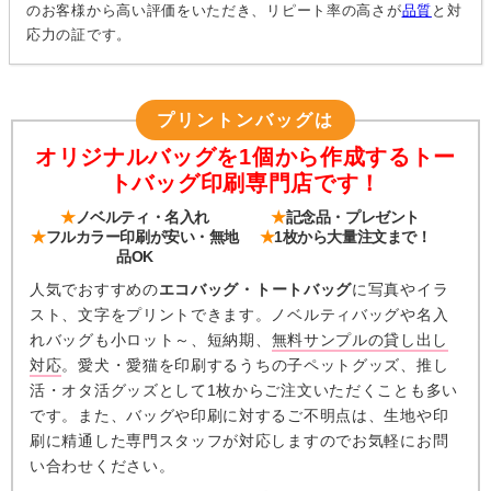
のお客様から高い評価をいただき、リピート率の高さが
品質
と対
応力の証です。
プリントンバッグは
オリジナルバッグを1個から作成するトー
トバッグ印刷専門店です！
★
ノベルティ・名入れ
★
記念品・プレゼント
★
フルカラー印刷が安い・無地
★
1枚から大量注文まで！
品OK
人気でおすすめの
エコバッグ・トートバッグ
に写真やイラ
スト、文字をプリントできます。ノベルティバッグや名入
れバッグも小ロット～、短納期、
無料サンプルの貸し出し
対応
。愛犬・愛猫を印刷するうちの子ペットグッズ、推し
活・オタ活グッズとして1枚からご注文いただくことも多い
です。また、バッグや印刷に対するご不明点は、生地や印
刷に精通した専門スタッフが対応しますのでお気軽にお問
い合わせください。