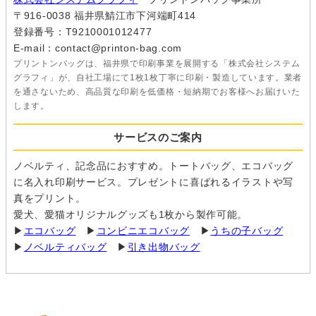
〒916-0038 福井県鯖江市下河端町414
登録番号：T9210001012477
E-mail：contact@printon-bag.com
プリントンバッグは、福井県で印刷事業を展開する「株式会社システム
グラフィ」が、自社工場にて1枚1枚丁寧に印刷・製造しています。業者
を通さないため、高品質な印刷を低価格・短納期でお客様へお届けいた
します。
サービスのご案内
ノベルティ、記念品におすすめ。トートバッグ、エコバッグ
に名入れ印刷サービス。プレゼントに喜ばれるイラストや写
真をプリント。
愛犬、愛猫オリジナルグッズも1枚から製作可能。
▶
エコバッグ
▶
コンビニエコバッグ
▶
うちの子バッグ
▶
ノベルティバッグ
▶
引き出物バッグ