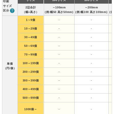
サイズ
100サイズ
200サイズ
印刷
サイズ
2辺合計
～100mm
～200mm
区分
（幅+高さ）
(例:幅50 高さ50mm)
(例:幅100 高さ100mm)
(例
-
-
1～9個
-
-
10～29個
-
-
30～49個
-
-
50～69個
-
-
70～99個
-
-
100～199個
単価
（円/個）
-
-
200～299個
-
-
300～399個
-
-
400～499個
-
-
500～999個
-
-
1000個～