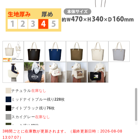
ナチュラル
在庫なし
ミッドナイトブルー
残り
228
枚
ナイトブラック
残り
76
枚
スカイグレー
在庫なし
カーキ
残り
48
枚
3時間ごとに在庫数が更新されます。（最終更新日時：2026-08-08
13:07:07）