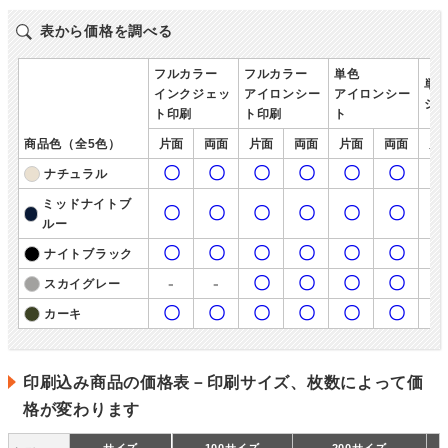
表から価格を調べる
フルカラー
フルカラー
単色
単
インクジェッ
アイロンシー
アイロンシー
シ
ト印刷
ト印刷
ト
商品色（全5色）
片面
両面
片面
両面
片面
両面
片
〇
〇
〇
〇
〇
〇
ナチュラル
ミッドナイトブ
〇
〇
〇
〇
〇
〇
ルー
〇
〇
〇
〇
〇
〇
ナイトブラック
-
-
〇
〇
〇
〇
スカイグレー
〇
〇
〇
〇
〇
〇
カーキ
印刷込み商品の価格表－印刷サイズ、枚数によって価
格が変わります