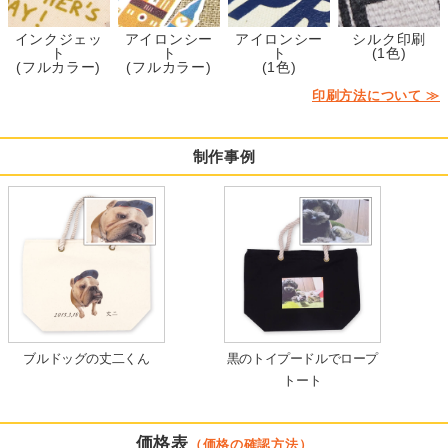
インクジェッ
アイロンシー
アイロンシー
シルク印刷
ト
ト
ト
(1色)
(フルカラー)
(フルカラー)
(1色)
印刷方法について ≫
制作事例
ブルドッグの丈二くん
黒のトイプードルでロープ
トート
価格表
（
価格の確認方法
）