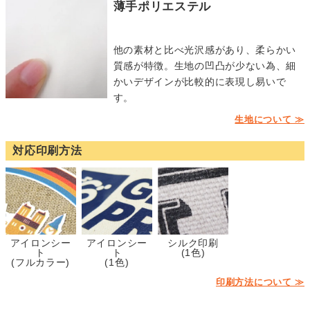
薄手ポリエステル
他の素材と比べ光沢感があり、柔らかい
質感が特徴。生地の凹凸が少ない為、細
かいデザインが比較的に表現し易いで
す。
生地について ≫
対応印刷方法
アイロンシー
アイロンシー
シルク印刷
ト
ト
(1色)
(フルカラー)
(1色)
印刷方法について ≫