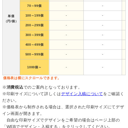
-
-
70～99個
-
-
100～199個
単価
（円/個）
-
-
200～299個
-
-
300～399個
-
-
400～499個
-
-
500～999個
-
-
1000個～
価格表は横にスクロールできます。
※
消費税込
でのご案内となっております。
※印刷サイズについて詳しくは
デザイン入稿について
をご確認く
ださい。
※価格表から制作される場合は、選択された印刷サイズにてデザ
イン画面が開きます。
自由な印刷サイズでデザインをご希望の場合はページ上部の
「WEBでデザイン・入稿する」をクリックしてください。