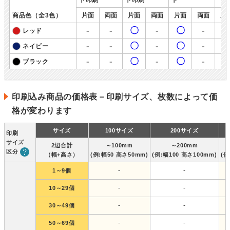
商品色（全3色）
片面
両面
片面
両面
片面
両面
片
-
-
〇
-
〇
-
レッド
-
-
〇
-
〇
-
ネイビー
-
-
〇
-
〇
-
ブラック
印刷込み商品の価格表－印刷サイズ、枚数によって価
格が変わります
サイズ
100サイズ
200サイズ
印刷
サイズ
2辺合計
～100mm
～200mm
区分
（幅+高さ）
(例:幅50 高さ50mm)
(例:幅100 高さ100mm)
(例
-
-
1～9個
-
-
10～29個
-
-
30～49個
-
-
50～69個