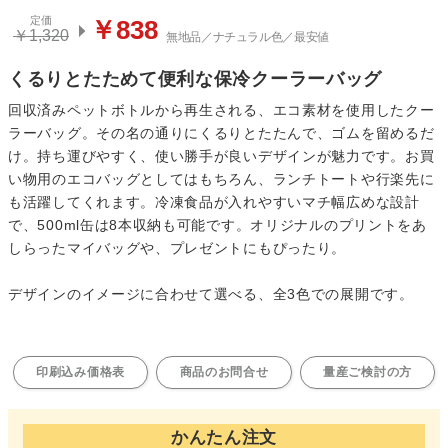
定価
￥838
￥1,320
無地品／ナチュラル色／最安値
くるりとたためて便利な保冷クーラーバッグ
回収済みペットボトルから再生される、エコ素材を使用したクー
ラーバッグ。その名の通りにくるりとたたんで、ゴムを留めるだ
け。持ち運びやすく、使い勝手が良いデザインが魅力です。お買
い物用のエコバッグとしてはもちろん、ランチトートや行楽先に
も活躍してくれます。冷凍食品が入れやすいマチ幅広めな設計
で、500ml缶は8本収納も可能です。オリジナルのプリントをあ
しらったマイバッグや、プレゼントにもぴったり。
デザインのイメージに合わせて選べる、全3色での展開です。
印刷込み価格表
商品のお問合せ
量産ご検討の方
かんたん注文