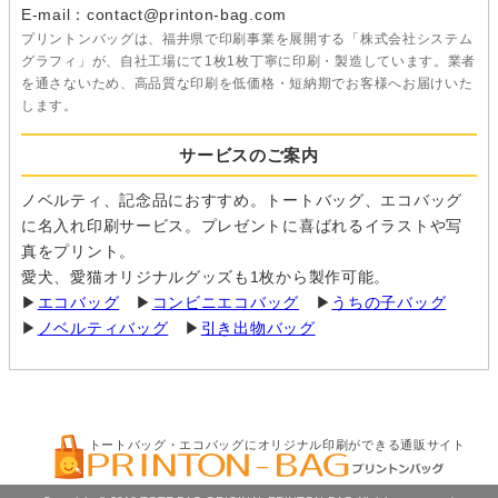
E-mail：contact@printon-bag.com
プリントンバッグは、福井県で印刷事業を展開する「株式会社システム
グラフィ」が、自社工場にて1枚1枚丁寧に印刷・製造しています。業者
を通さないため、高品質な印刷を低価格・短納期でお客様へお届けいた
します。
サービスのご案内
ノベルティ、記念品におすすめ。トートバッグ、エコバッグ
に名入れ印刷サービス。プレゼントに喜ばれるイラストや写
真をプリント。
愛犬、愛猫オリジナルグッズも1枚から製作可能。
▶
エコバッグ
▶
コンビニエコバッグ
▶
うちの子バッグ
▶
ノベルティバッグ
▶
引き出物バッグ
トートバッグ・エコバッグにオリジナル印刷ができる通販サイト