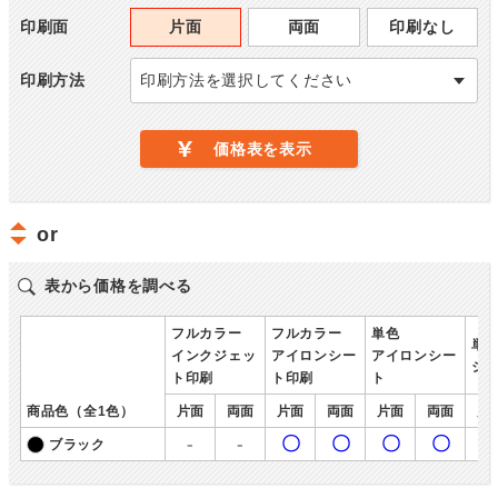
印刷面
片面
両面
印刷なし
印刷方法
印刷方法を選択してください
価格表を表示
or
表から価格を調べる
フルカラー
フルカラー
単色
単
インクジェッ
アイロンシー
アイロンシー
シ
ト印刷
ト印刷
ト
商品色（全1色）
片面
両面
片面
両面
片面
両面
片
-
-
〇
〇
〇
〇
ブラック