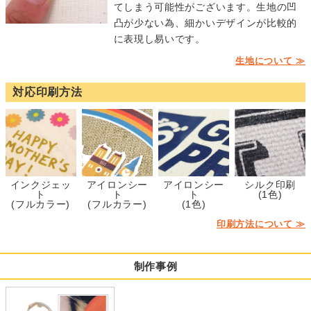
てしまう可能性がございます。生地の凹
凸が少ない為、細かいデザインが比較的
に表現し易いです。
生地について ≫
対応印刷方法
インクジェッ
アイロンシー
アイロンシー
シルク印刷
ト
ト
ト
(1色)
(フルカラー)
(フルカラー)
(1色)
印刷方法について ≫
制作事例