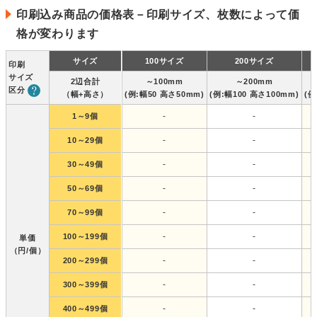
印刷込み商品の価格表－印刷サイズ、枚数によって価
格が変わります
サイズ
100サイズ
200サイズ
印刷
サイズ
2辺合計
～100mm
～200mm
区分
（幅+高さ）
(例:幅50 高さ50mm)
(例:幅100 高さ100mm)
(例
-
-
1～9個
-
-
10～29個
-
-
30～49個
-
-
50～69個
-
-
70～99個
-
-
100～199個
単価
（円/個）
-
-
200～299個
-
-
300～399個
-
-
400～499個