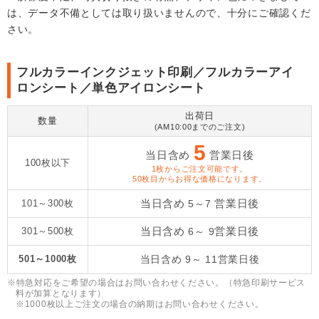
は、データ不備としては取り扱いませんので、十分にご確認くだ
さい。
フルカラーインクジェット印刷／フルカラーアイ
ロンシート／単色アイロンシート
出荷日
数量
(AM10:00までのご注文)
5
当日含め
営業日後
100枚以下
1枚からご注文可能です。
50枚目からお得な価格になります。
当日含め
営業日後
101～300枚
5～7
当日含め
営業日後
301～500枚
6～ 9
501～1000枚
当日含め
9～ 11
営業日後
※特急対応をご希望の場合はお問い合わせください。（特急印刷サービス
料が加算となります）
※1000枚以上ご注文の場合の納期はお問い合わせください。