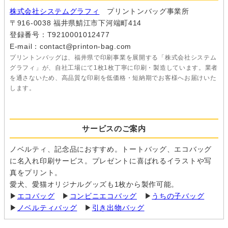
株式会社システムグラフィ
プリントンバッグ事業所
〒916-0038 福井県鯖江市下河端町414
登録番号：T9210001012477
E-mail：contact@printon-bag.com
プリントンバッグは、福井県で印刷事業を展開する「株式会社システム
グラフィ」が、自社工場にて1枚1枚丁寧に印刷・製造しています。業者
を通さないため、高品質な印刷を低価格・短納期でお客様へお届けいた
します。
サービスのご案内
ノベルティ、記念品におすすめ。トートバッグ、エコバッグ
に名入れ印刷サービス。プレゼントに喜ばれるイラストや写
真をプリント。
愛犬、愛猫オリジナルグッズも1枚から製作可能。
▶
エコバッグ
▶
コンビニエコバッグ
▶
うちの子バッグ
▶
ノベルティバッグ
▶
引き出物バッグ