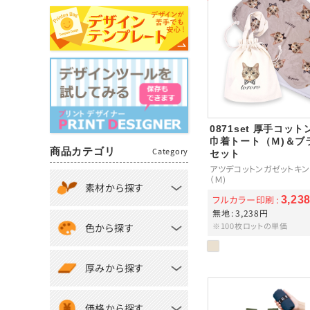
0871set 厚手コッ
巾着トート（Ｍ)＆ブ
商品カテゴリ
Category
セット
アツデコットンガゼットキン
（Ｍ)
素材から探す
フルカラー印刷
3,23
無地
3,238円
※100枚ロットの単価
色から探す
厚みから探す
価格から探す