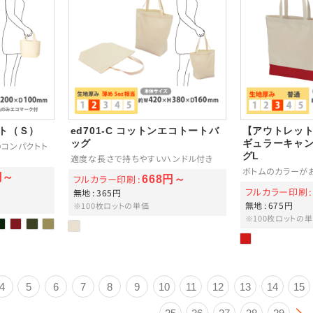
ート（Ｓ）
ed701-C コットンエコトートバ
【アウトレット】
ッグ
ギュラーキャ
コンパクトト
グL
適度な長さで持ちやすいハンドル付き
ボトムのカラーが
円～
フルカラー印刷
668円～
フルカラー印刷
無地
365円
無地
675円
※100枚ロットの単価
※100枚ロットの
4
5
6
7
8
9
10
11
12
13
14
15