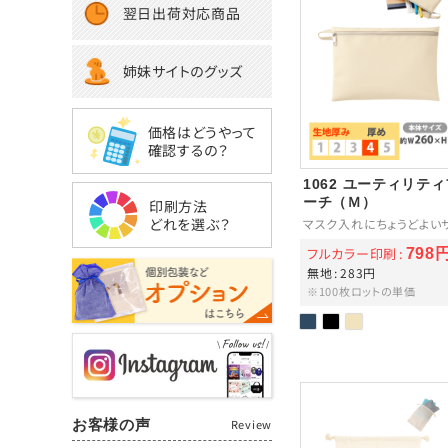
翌日出荷対応商品
姉妹サイトのグッズ
価格はどうやって
確認するの？
1062 ユーティリテ
ーチ（Ｍ）
印刷方法
どれを選ぶ？
マスク入れにちょうどよい
フルカラー印刷
798
無地
283円
※100枚ロットの単価
お客様の声
Review