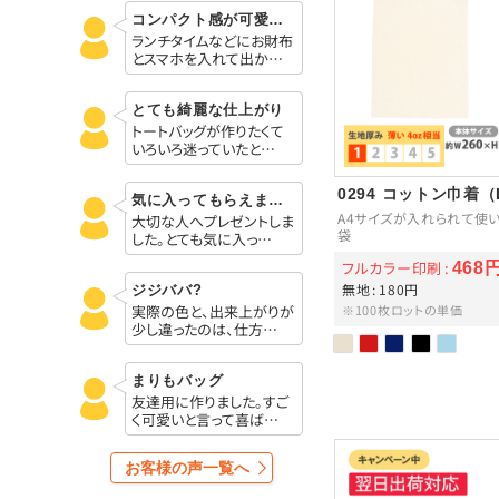
コンパクト感が可愛いです
ランチタイムなどにお財布
とスマホを入れて出か…
とても綺麗な仕上がり
トートバッグが作りたくて
いろいろ迷っていたと…
0294 コットン巾着（
気に入ってもらえました！
A4サイズが入れられて使
大切な人へプレゼントしま
袋
した。とても気に入っ…
フルカラー印刷
468
無地
180円
ジジババ?
実際の色と、出来上がりが
※100枚ロットの単価
少し違ったのは、仕方…
まりもバッグ
友達用に作りました。すご
く可愛いと言って喜ば…
お客様の声一覧へ