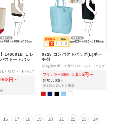
146001B_L レ
0728 コンパクトバッグ(L)ポー
ンバストートバッ
チ付
収納用のポーチがついているエコバッグ
おしゃれなトートバッグ
フルカラー印刷
1,016円～
963円～
無地
502円
※100枚ロットの単価
単価
16
17
18
19
20
21
22
23
24