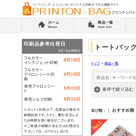
トートバッグ・エコバッグにオリジナル印刷ができる通販サイト
ホーム
商品一覧
Home
Item list
印刷品参考出荷日
トートバッ
8月7日6時現在
フルカラー
8月19日
インクジェット印刷
トップ
>
商品一覧
フルカラー
アイロンシート印
8月19日
刷
単色アイロンシー
8月19日
条件で絞り込む
ト
単色シルク印刷
8月31日
※ロット100枚以下、在庫品の場合の
|
おすすめ順
並び順：
納期目安です。ただし、繁忙状況によ
りお時間を頂く場合がございます。
※ご希望の納期がある方はお問合せ
下さい。TEL : 0778-51-8578