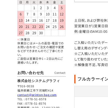
日
月
火
水
木
金
土
1
2
3
4
5
6
7
8
9
10
11
12
13
14
15
16
17
18
19
土日祝、および弊社休業
翌営業日が1営業日目
20
21
22
23
24
25
26
例:金曜日のAM10:
27
28
29
30
■
：休業日
ご入稿いただいたデー
休業日にはメールの返信・電話での
お問い合わせ・ご注文の確認や変更
し替え用のデザインデ
などができませんのでご了承くださ
※ご入稿いただいたデ
い。
ご返信は営業日中1～2日以内にご
して取り扱わせていた
連絡いたします。
※解像度不足、写真切
お問い合わせ先
Contact
フルカラーイ
株式会社システムグラフィ
〒916-0038
福井県鯖江市下河端町414
contact@printon-bag.com
TEL :
0778-51-8578
FAX : 0778-51-8576
営業時間 : 9:30～12:00/13:00～