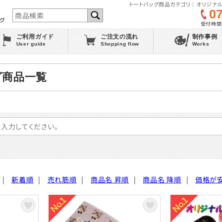
トートバッグ商品カテゴリ｜オリジナル
0
受付時間 :
ご利用ガイド
ご注文の流れ
制作事例
User guide
Shopping flow
Works
グ商品一覧
|
新着順
|
売れ筋順
|
商品名 昇順
|
商品名 降順
|
価格が