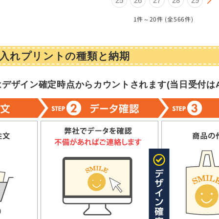
25
26
27
28
29
1件～20件 (全566件)
入れプリントの種類と納期
はデザイン確定時点からカウントされます(
当日受付はA