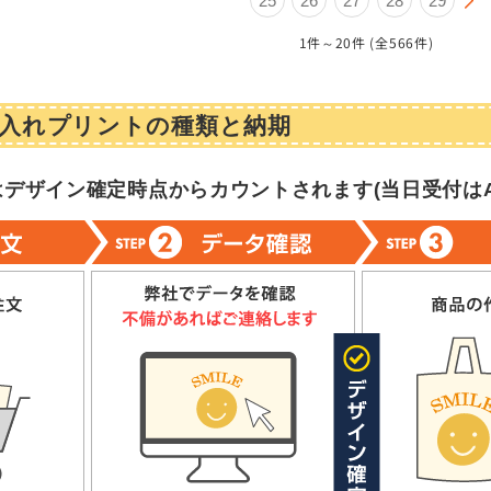
25
26
27
28
29
1件～20件 (全566件)
入れプリントの種類と納期
はデザイン確定時点からカウントされます(
当日受付はA