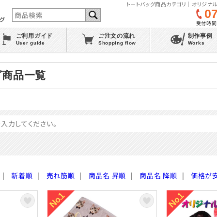
トートバッグ商品カテゴリ｜オリジナル
0
受付時間 :
ご利用ガイド
ご注文の流れ
制作事例
User guide
Shopping flow
Works
グ商品一覧
|
新着順
|
売れ筋順
|
商品名 昇順
|
商品名 降順
|
価格が