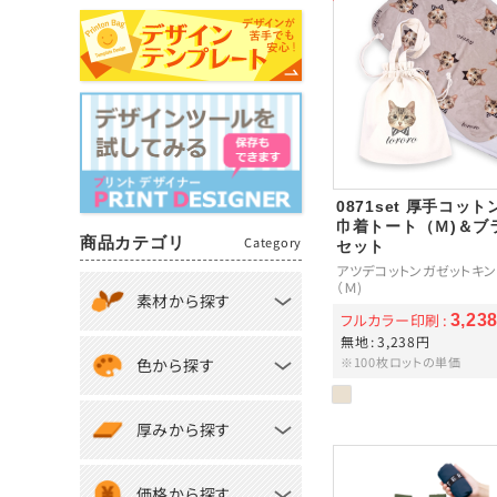
0871set 厚手コッ
巾着トート（Ｍ)＆ブ
商品カテゴリ
Category
セット
アツデコットンガゼットキン
（Ｍ)
素材から探す
フルカラー印刷
3,23
無地
3,238円
※100枚ロットの単価
色から探す
厚みから探す
価格から探す