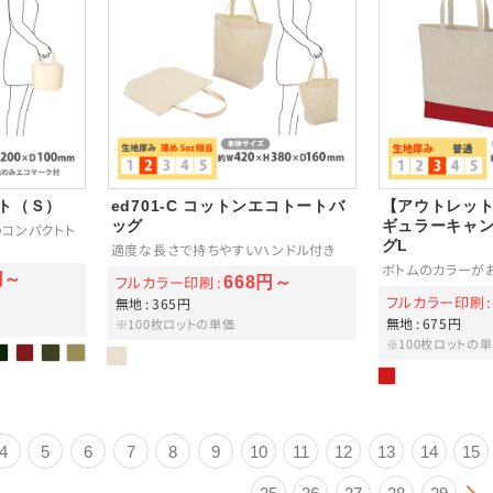
ート（Ｓ）
ed701-C コットンエコトートバ
【アウトレット】
ッグ
ギュラーキャ
コンパクトト
グL
適度な長さで持ちやすいハンドル付き
ボトムのカラーが
円～
フルカラー印刷
668円～
フルカラー印刷
無地
365円
無地
675円
※100枚ロットの単価
※100枚ロットの
4
5
6
7
8
9
10
11
12
13
14
15