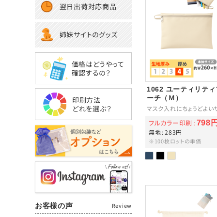
翌日出荷対応商品
姉妹サイトのグッズ
価格はどうやって
確認するの？
1062 ユーティリテ
ーチ（Ｍ）
印刷方法
どれを選ぶ？
マスク入れにちょうどよい
フルカラー印刷
798
無地
283円
※100枚ロットの単価
お客様の声
Review