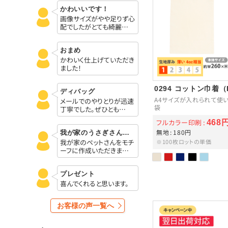
かわいいです！
画像サイズがやや足りず心
配でしたがとても綺麗…
おまめ
かわいく仕上げていただき
ました！
0294 コットン巾着（
ディバッグ
A4サイズが入れられて使
メールでのやりとりが迅速
袋
丁寧でした。ぜひとも…
フルカラー印刷
468
無地
180円
我が家のうさぎさんをモチーフに
我が家のペットさんをモチ
※100枚ロットの単価
ーフに作成いただきま…
プレゼント
喜んでくれると思います。
お客様の声一覧へ