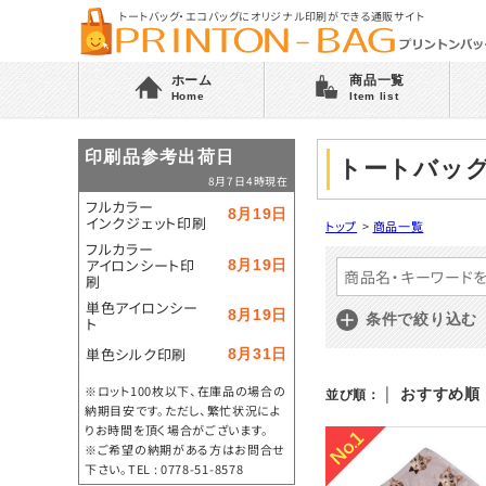
トートバッグ・エコバッグにオリジナル印刷ができる通販サイト
ホーム
商品一覧
Home
Item list
印刷品参考出荷日
トートバッ
8月7日4時現在
フルカラー
8月19日
インクジェット印刷
トップ
>
商品一覧
フルカラー
アイロンシート印
8月19日
刷
単色アイロンシー
8月19日
条件で絞り込む
ト
単色シルク印刷
8月31日
※ロット100枚以下、在庫品の場合の
|
おすすめ順
並び順：
納期目安です。ただし、繁忙状況によ
りお時間を頂く場合がございます。
※ご希望の納期がある方はお問合せ
下さい。TEL : 0778-51-8578