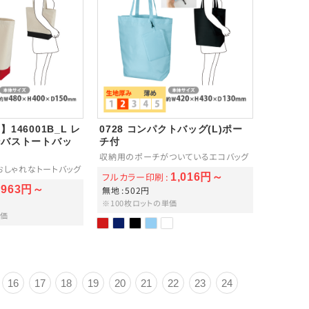
146001B_L レ
0728 コンパクトバッグ(L)ポー
ンバストートバッ
チ付
収納用のポーチがついているエコバッグ
おしゃれなトートバッグ
フルカラー印刷
1,016円～
963円～
無地
502円
※100枚ロットの単価
単価
16
17
18
19
20
21
22
23
24