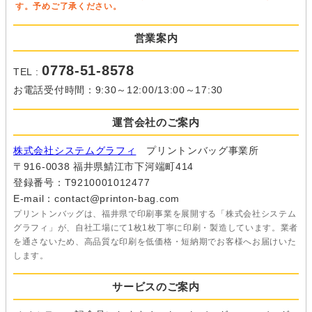
す。予めご了承ください。
（１０）個人情報の任意性について
皆様方が弊社に提供する個人情報は、基本的に任意の提供と致
営業案内
しますが、お願いした個人情報を提供して頂けない場合、本来
の適正な手続き等の処理又は迅速な連絡等の対応が出来ず、皆
0778-51-8578
TEL :
様方に不利益を生じる場合があります。
お電話受付時間：9:30～12:00/13:00～17:30
（１１）個人情報保護方針
当社ホームページの
個人情報保護方針
を ご覧下さい。
運営会社のご案内
2009年9月1日制定
株式会社システムグラフィ
プリントンバッグ事業所
2020年11月1日改定
〒916-0038 福井県鯖江市下河端町414
株式会社 システムグラフィ 代表取締役 児玉修一
登録番号：T9210001012477
E-mail：contact@printon-bag.com
プリントンバッグは、福井県で印刷事業を展開する「株式会社システム
グラフィ」が、自社工場にて1枚1枚丁寧に印刷・製造しています。業者
を通さないため、高品質な印刷を低価格・短納期でお客様へお届けいた
します。
サービスのご案内