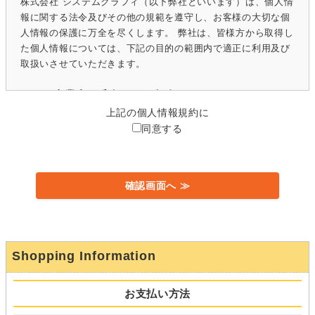
株式会社 システムグラフィ（以下弊社といいます）は、個人情
報に関する法令及びその他の規範を遵守し、お客様の大切な個
人情報の保護に万全を尽くします。 弊社は、皆様方から取得し
た個人情報については、下記の目的の範囲内で適正に利用及び
取扱いさせていただきます。
（１）事業者の氏名または名称
株式会社 システムグラフィ
上記の個人情報規約に
同意する
（２）個人情報保護管理者
藤井渉
（３）個人情報の利用目的
ご入力いただいた個人情報は、下記のために利用致します。
（１）弊社案内・販売業務に利用(※)
①資料の送付
②お問い合わせへの対応
Shopping Information
③商品およびサービスの発送、納品、実施
④商品、サービス、催し物のご案内の送付
お支払い方法
⑤アンケート調査実施