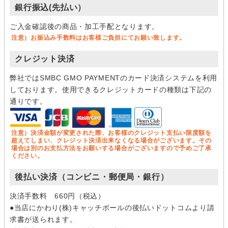
銀行振込(先払い）
（４）個人情報の第三者提供について
取得した個人情報を第三者に提供することはありません。
ご入金確認後の商品・加工手配となります。
注意）お振込み手数料はお客様ご負担にてお願い致します。
（５）個人情報の取扱いの委託について
取得した個人情報の取扱いの一部を委託業者に委託することが
クレジット決済
あります。委託に際しては、個人情報の保護水準が、当社が設
弊社ではSMBC GMO PAYMENTのカード決済システムを利用
定する安全対策基準を満たす事業者を選定し、適切な管理、監
しております。使用できるクレジットカードの種類は下記の
督を行います。
通りです。
（６）開示対象個人情報の開示等および問い合わせ窓
口について
注意）決済金額が変更された際、お客様のクレジット支払い限度額を
ご本人からの求めにより、当社が保有する開示対象個人情報の
超えてしまい、クレジット決済出来なくなる場合がございます。その
利用目的の通知・開示・内容の訂正・追加または削除・利用の
場合は別のお支払方法をお願いする場合がございますので予めご了承
ください。
停止・消去および第三者への提供の 停止（「開示等」といいま
す。）に応じます。
後払い決済（コンビニ・郵便局・銀行）
開示等に応ずる窓口は、「
開示の手続き
」をご覧下さい。
決済手数料 660円（税込）
（７）個人情報を入力するにあたっての注意事項
●当店にかわり(株)キャッチボールの後払いドットコムより請
商品、サービス提供のお取引に必要な情報を入力していただき
求書が送られます。
ます。必ず全ての項目を正しく入力してください。不備があっ