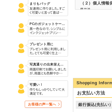
（２）個人情報
まりもバッグ
友達用に作りました。すご
藤井渉
く可愛いと言って喜ば…
（３）個人情報
PCのガジェットケースにぴったりです。
ご入力いただいた個
黒一色なので、シンプルに
（１）弊社案内・販売業
インクジェットプリン…
①資料の送付
②お問い合わせへの
プレゼント用に
③商品およびサービ
プレゼント用に利用しまし
た。とても可愛く仕上…
④商品、サービス、
⑤アンケート調査実
写真通りの出来栄えにとても満足です
両面印刷でお願いしました
（４）個人情報
が、両面とも色鮮やか…
取得した個人情報を
Shopping Infor
可愛い！
（５）個人情報
作りもしっかりしていて大
お支払い方法
満足です。
取得した個人情報の
業者を選定し、適切な
お客様の声一覧へ
銀行振込(先払い
（６）開示対象