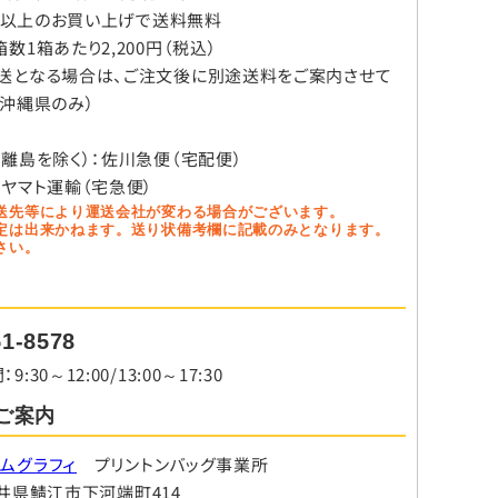
税込）以上のお買い上げで送料無料
・追加または削除・利用の停止・消去および第三者への提供
数1箱あたり2,200円（税込）
送となる場合は、ご注文後に別途送料をご案内させて
（沖縄県のみ）
てください。不備があった場合、ご注文のお取引、配送やそ
、離島を除く）：佐川急便（宅配便）
：ヤマト運輸（宅急便）
は弊社サービスのご案内をさせていただくことがあります。
送先等により運送会社が変わる場合がございます。
定は出来かねます。送り状備考欄に記載のみとなります。
さい。
取得は行っておりません。
51-8578
ために必要かつ適切な措置を講じます。
30～12:00/13:00～17:30
ご案内
ムグラフィ
プリントンバッグ事業所
提供して頂けない場合、本来の適正な手続き等の処理又は迅
8 福井県鯖江市下河端町414