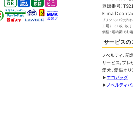
出来ず、皆様方に不利益を生じる場合があります。
登録番号：T9210
E-mail：conta
報保護方針
プリントンバッグは
個人情報保護方針
を ご覧下さい。
工場にて1枚1枚
価格・短納期でお
サービスの
ラフィ 代表取締役 児玉修一
ノベルティ、記
サービス。プレ
愛犬、愛猫オリ
▶
エコバッグ
▶
ノベルティバ