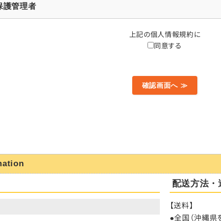
保護管理者
上記の個人情報規約に
の利用目的
同意する
人情報は、下記のために利用致します。
務に利用(※)
対応
スの発送、納品、実施
催し物のご案内の送付
施
の第三者提供について
第三者に提供することはありません。
mation
の取扱いの委託について
配送方法・
取扱いの一部を委託業者に委託することがあります。委託に際しては、個人
管理、監督を行います。
【送料】
）
●全国（沖縄県を
個人情報の開示等および問い合わせ窓口について