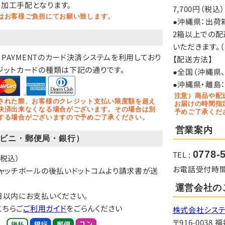
加工手配となります。
7,700円（
より、当社が保有する開示対象個人情報の利用目的の通知・開示・内容の訂正
はお客様ご負担にてお願い致します。
いいます。）に応じます。
●沖縄県：出荷箱
、「
開示の手続き
」をご覧下さい。
2箱以上での配
いただきます。
を入力するにあたっての注意事項
O PAYMENTのカード決済システムを利用しており
【配送方法】
お取引に必要な情報を入力していただきます。必ず全ての項目を正しく入力し
ジットカードの種類は下記の通りです。
●全国（沖縄県
きない場合があります。
●沖縄県・離島
きました電子メールアドレスや電話番号に問い合わせいただきました商品、また
注意）商品や配
された際、お客様のクレジット支払い限度額を超え
お届けの時間指
決済出来なくなる場合がございます。その場合は別
易に認識できない方法による個人情報の取得
予めご了承くだ
する場合がございますので予めご了承ください。
ーコン等を用いるなどして、本人が容易に認識できない方法による個人情報の
営業案内
ビニ・郵便局・銀行）
の安全管理措置について
0778-
TEL :
ついては、漏洩、減失またはき損の防止と是正、その他個人情報の安全管理の
（税込）
、取得した個人情報は当社において削除致します。
お電話受付時間：9:
キャッチボールの後払いドットコムより請求書が送
ecure Socket Layer）による暗号化措置を講じています。
運営会社の
日以内にお支払いください。
報の任意性について
こちらご
ご利用ガイド
をごらんください
株式会社システ
する個人情報は、基本的に任意の提供と致しますが、お願いした個人情報を
〒916-003