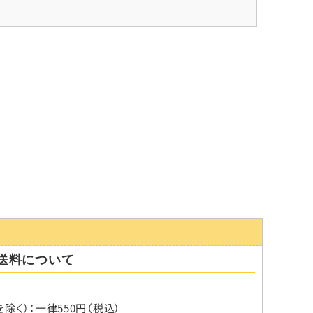
送料について
情報の保護水準が、当社が設定する安全対策基準を満たす事
除く）：一律550円（税込）