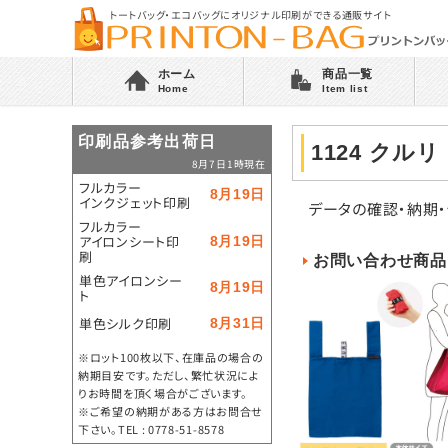
トートバッグ・エコバッグにオリジナル印刷ができる通販サイト
ホーム
商品一覧
Home
Item list
印刷品参考出荷日
1124 ク
8月7日1時現在
フルカラー
8月19日
インクジェット印刷
データの確認・納期
フルカラー
アイロンシート印
8月19日
刷
お問い合わせ商品
単色アイロンシー
8月19日
ト
単色シルク印刷
8月31日
※ロット100枚以下、在庫品の場合の
納期目安です。ただし、繁忙状況によ
りお時間を頂く場合がございます。
※ご希望の納期がある方はお問合せ
下さい。TEL : 0778-51-8578