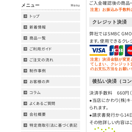
ご入金確認後の商品・
メニュー
Menu
ご本人からの求めに
注意）お振込み手数料
の 停止（「開示等」と
トップ
開示等に応ずる窓口は
クレジット決済
新着情報
（７）個人情報
弊社ではSMBC GM
商品一覧
商品、サービス提供の
ます。使用できるクレ
の他の連絡がうまくで
ご利用ガイド
なお入力していただ
ご注文の流れ
注意）決済金額が変更
てしまい、クレジット
（８）本人が容
のお支払方法をお願い
制作事例
クッキーやウェブビ
お客様の声
後払い決済（コン
（９）個人情報
コラム
取得した個人情報に
決済手数料 660円
お問合せへの回答後
●当店にかわり(株)
よくあるご質問
このサイトは、SSL（S
られます。
会社概要
●請求書発行から14
（１０）個人情
その他詳しい内容は
特定商取引法に基づく表記
皆様方が弊社に提供