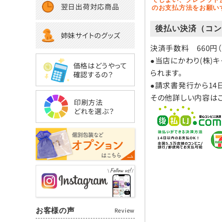
翌日出荷対応商品
のお支払方法をお願い
後払い決済（コン
姉妹サイトのグッズ
決済手数料 660円
●当店にかわり(株)
価格はどうやって
られます。
確認するの？
●請求書発行から14
その他詳しい内容は
印刷方法
どれを選ぶ？
お客様の声
Review