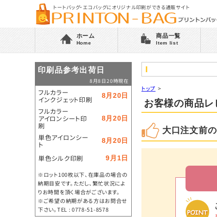
トートバッグ・エコバッグにオリジナル印刷ができる通販サイト
ホーム
商品一覧
Home
Item list
印刷品参考出荷日
8月8日20時現在
トップ
>
フルカラー
8月20日
インクジェット印刷
お客様の商品レ
フルカラー
アイロンシート印
8月20日
刷
大口注文前の
単色アイロンシー
8月20日
ト
単色シルク印刷
9月1日
※ロット100枚以下、在庫品の場合の
納期目安です。ただし、繁忙状況によ
りお時間を頂く場合がございます。
※ご希望の納期がある方はお問合せ
下さい。TEL : 0778-51-8578