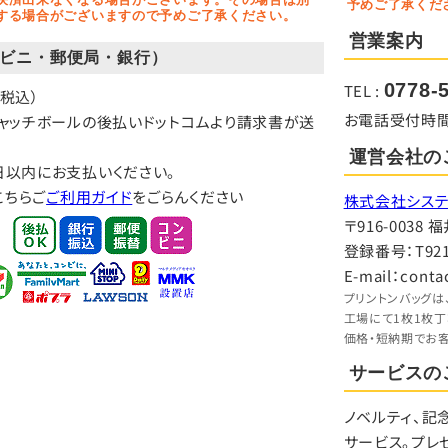
予めご了承くだ
する場合がございますので予めご了承ください。
営業案内
ビニ・郵便局・銀行）
0778-
TEL :
（税込）
お電話受付時間：9:
キャッチボールの後払いドットコムより請求書が送
運営会社の
日以内にお支払いください。
こちらご
ご利用ガイド
をごらんください
株式会社システ
〒916-003
登録番号：T9210
E-mail：conta
プリントンバッグは
工場にて1枚1枚
価格・短納期でお
サービスの
ノベルティ、記
サービス。プレ