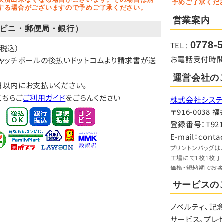
予めご了承くだ
する場合がございますので予めご了承ください。
営業案内
ビニ・郵便局・銀行）
0778-
TEL :
（税込）
お電話受付時間：9:
キャッチボールの後払いドットコムより請求書が送
運営会社の
日以内にお支払いください。
こちらご
ご利用ガイド
をごらんください
株式会社システ
〒916-003
登録番号：T9210
E-mail：conta
プリントンバッグは
工場にて1枚1枚
価格・短納期でお
サービスの
ノベルティ、記
サービス。プレ