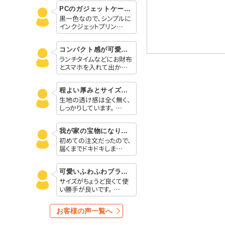
PCのガジェットケースにぴったりです。
黒一色なので、シンプルに
インクジェットプリン…
コンパクト感が可愛いです
ランチタイムなどにお財布
とスマホを入れて出か…
程よい厚みとサイズ感がとても良いです
生地の透け感は全く無く、
しっかりしています。 …
我が家の宝物になりました。
初めての注文だったので、
届くまでドキドキしま…
可愛いふわふわブランケット
サイズがちょうど良くて使
い勝手が良いです。 …
お客様の声一覧へ