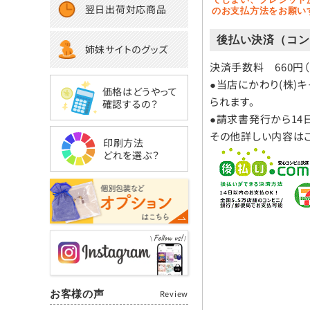
翌日出荷対応商品
のお支払方法をお願い
後払い決済（コン
姉妹サイトのグッズ
決済手数料 660円
●当店にかわり(株)
価格はどうやって
られます。
確認するの？
●請求書発行から14
その他詳しい内容は
印刷方法
どれを選ぶ？
お客様の声
Review