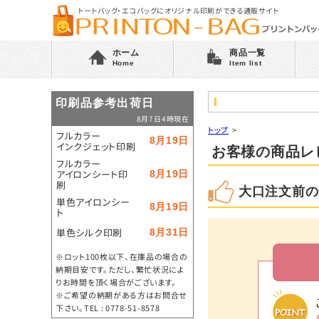
トートバッグ・エコバッグにオリジナル印刷ができる通販サイト
ホーム
商品一覧
Home
Item list
印刷品参考出荷日
8月7日4時現在
トップ
>
フルカラー
8月19日
インクジェット印刷
お客様の商品レ
フルカラー
アイロンシート印
8月19日
刷
大口注文前の
単色アイロンシー
8月19日
ト
単色シルク印刷
8月31日
※ロット100枚以下、在庫品の場合の
納期目安です。ただし、繁忙状況によ
りお時間を頂く場合がございます。
※ご希望の納期がある方はお問合せ
下さい。TEL : 0778-51-8578