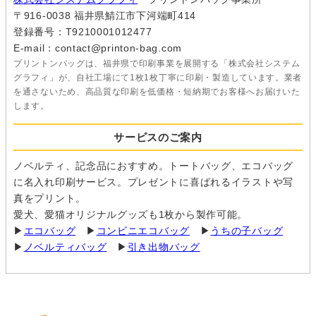
〒916-0038 福井県鯖江市下河端町414
登録番号：T9210001012477
E-mail：contact@printon-bag.com
プリントンバッグは、福井県で印刷事業を展開する「株式会社システム
グラフィ」が、自社工場にて1枚1枚丁寧に印刷・製造しています。業者
を通さないため、高品質な印刷を低価格・短納期でお客様へお届けいた
します。
サービスのご案内
ノベルティ、記念品におすすめ。トートバッグ、エコバッグ
に名入れ印刷サービス。プレゼントに喜ばれるイラストや写
真をプリント。
愛犬、愛猫オリジナルグッズも1枚から製作可能。
▶
エコバッグ
▶
コンビニエコバッグ
▶
うちの子バッグ
▶
ノベルティバッグ
▶
引き出物バッグ