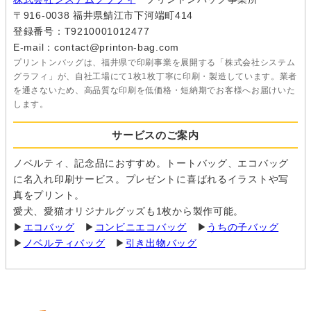
〒916-0038 福井県鯖江市下河端町414
登録番号：T9210001012477
E-mail：contact@printon-bag.com
プリントンバッグは、福井県で印刷事業を展開する「株式会社システム
グラフィ」が、自社工場にて1枚1枚丁寧に印刷・製造しています。業者
を通さないため、高品質な印刷を低価格・短納期でお客様へお届けいた
します。
サービスのご案内
ノベルティ、記念品におすすめ。トートバッグ、エコバッグ
に名入れ印刷サービス。プレゼントに喜ばれるイラストや写
真をプリント。
愛犬、愛猫オリジナルグッズも1枚から製作可能。
▶
エコバッグ
▶
コンビニエコバッグ
▶
うちの子バッグ
▶
ノベルティバッグ
▶
引き出物バッグ