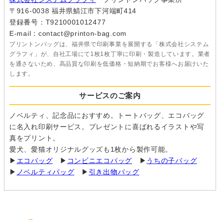
〒916-0038 福井県鯖江市下河端町414
登録番号：T9210001012477
E-mail：contact@printon-bag.com
プリントンバッグは、福井県で印刷事業を展開する「株式会社システム
グラフィ」が、自社工場にて1枚1枚丁寧に印刷・製造しています。業者
を通さないため、高品質な印刷を低価格・短納期でお客様へお届けいた
します。
サービスのご案内
ノベルティ、記念品におすすめ。トートバッグ、エコバッグ
に名入れ印刷サービス。プレゼントに喜ばれるイラストや写
真をプリント。
愛犬、愛猫オリジナルグッズも1枚から製作可能。
▶
エコバッグ
▶
コンビニエコバッグ
▶
うちの子バッグ
▶
ノベルティバッグ
▶
引き出物バッグ