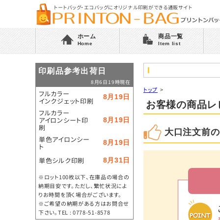
トートバッグ・エコバッグにオリジナル印刷ができる通販サイト
ホーム
商品一覧
Home
Item list
印刷品参考出荷日
8月6日19時現在
トップ
>
フルカラー
8月19日
インクジェット印刷
お客様の商品レ
フルカラー
アイロンシート印
8月19日
刷
大口注文前の
単色アイロンシー
8月19日
ト
単色シルク印刷
8月31日
※ロット100枚以下、在庫品の場合の
納期目安です。ただし、繁忙状況によ
りお時間を頂く場合がございます。
※ご希望の納期がある方はお問合せ
下さい。TEL : 0778-51-8578