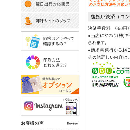
翌日出荷対応商品
のお支払方法をお願い
後払い決済（コン
姉妹サイトのグッズ
決済手数料 660円
●当店にかわり(株)
価格はどうやって
られます。
確認するの？
●請求書発行から14
その他詳しい内容は
印刷方法
どれを選ぶ？
お客様の声
Review