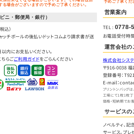
予めご了承くだ
する場合がございますので予めご了承ください。
営業案内
ビニ・郵便局・銀行）
0778-
TEL :
（税込）
お電話受付時間：9:
キャッチボールの後払いドットコムより請求書が送
運営会社の
日以内にお支払いください。
こちらご
ご利用ガイド
をごらんください
株式会社システ
〒916-003
登録番号：T9210
E-mail：conta
プリントンバッグは
工場にて1枚1枚
価格・短納期でお
サービスの
ノベルティ、記
サービス。プレ