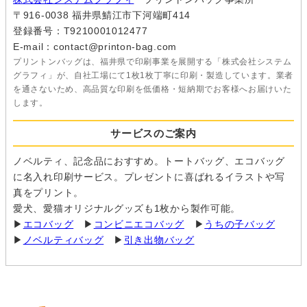
〒916-0038 福井県鯖江市下河端町414
登録番号：T9210001012477
E-mail：contact@printon-bag.com
プリントンバッグは、福井県で印刷事業を展開する「株式会社システム
グラフィ」が、自社工場にて1枚1枚丁寧に印刷・製造しています。業者
を通さないため、高品質な印刷を低価格・短納期でお客様へお届けいた
します。
サービスのご案内
ノベルティ、記念品におすすめ。トートバッグ、エコバッグ
に名入れ印刷サービス。プレゼントに喜ばれるイラストや写
真をプリント。
愛犬、愛猫オリジナルグッズも1枚から製作可能。
▶
エコバッグ
▶
コンビニエコバッグ
▶
うちの子バッグ
▶
ノベルティバッグ
▶
引き出物バッグ