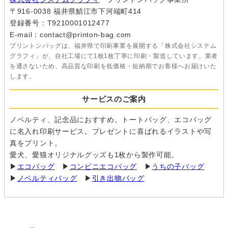
〒916-0038 福井県鯖江市下河端町414
登録番号：T9210001012477
E-mail：contact@printon-bag.com
プリントンバッグは、福井県で印刷事業を展開する「株式会社システム
グラフィ」が、自社工場にて1枚1枚丁寧に印刷・製造しています。業者
を通さないため、高品質な印刷を低価格・短納期でお客様へお届けいた
します。
サービスのご案内
ノベルティ、記念品におすすめ。トートバッグ、エコバッグ
に名入れ印刷サービス。プレゼントに喜ばれるイラストや写
真をプリント。
愛犬、愛猫オリジナルグッズも1枚から製作可能。
▶
エコバッグ
▶
コンビニエコバッグ
▶
うちの子バッグ
▶
ノベルティバッグ
▶
引き出物バッグ