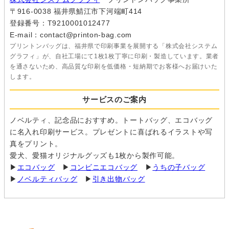
〒916-0038 福井県鯖江市下河端町414
登録番号：T9210001012477
E-mail：contact@printon-bag.com
プリントンバッグは、福井県で印刷事業を展開する「株式会社システム
グラフィ」が、自社工場にて1枚1枚丁寧に印刷・製造しています。業者
を通さないため、高品質な印刷を低価格・短納期でお客様へお届けいた
します。
サービスのご案内
ノベルティ、記念品におすすめ。トートバッグ、エコバッグ
に名入れ印刷サービス。プレゼントに喜ばれるイラストや写
真をプリント。
愛犬、愛猫オリジナルグッズも1枚から製作可能。
▶
エコバッグ
▶
コンビニエコバッグ
▶
うちの子バッグ
▶
ノベルティバッグ
▶
引き出物バッグ