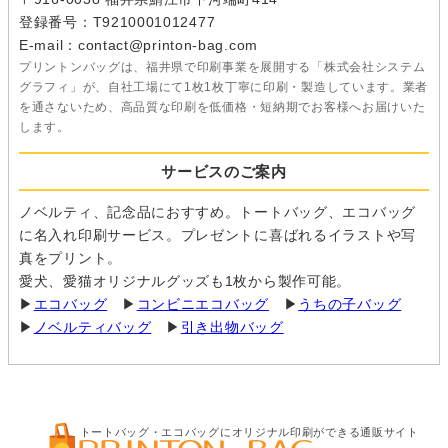
登録番号：T9210001012477
E-mail：contact@printon-bag.com
プリントンバッグは、福井県で印刷事業を展開する「株式会社システム
グラフィ」が、自社工場にて1枚1枚丁寧に印刷・製造しています。業者
を通さないため、高品質な印刷を低価格・短納期でお客様へお届けいた
します。
サービスのご案内
ノベルティ、記念品におすすめ。トートバッグ、エコバッグ
に名入れ印刷サービス。プレゼントに喜ばれるイラストや写
真をプリント。
愛犬、愛猫オリジナルグッズも1枚から製作可能。
▶
エコバッグ
▶
コンビニエコバッグ
▶
うちの子バッグ
▶
ノベルティバッグ
▶
引き出物バッグ
トートバッグ・エコバッグにオリジナル印刷ができる通販サイト