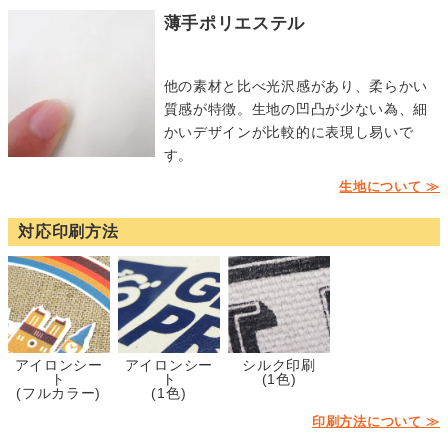
薄手ポリエステル
他の素材と比べ光沢感があり、柔らかい
質感が特徴。生地の凹凸が少ない為、細
かいデザインが比較的に表現し易いで
す。
生地について ≫
対応印刷方法
アイロンシー
アイロンシー
シルク印刷
ト
ト
(1色)
(フルカラー)
(1色)
印刷方法について ≫