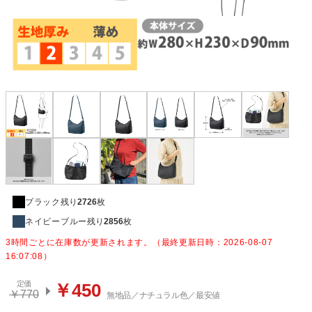
ブラック
残り
2726
枚
ネイビーブルー
残り
2856
枚
3時間ごとに在庫数が更新されます。（最終更新日時：2026-08-07
16:07:08）
定価
￥450
￥770
無地品／ナチュラル色／最安値