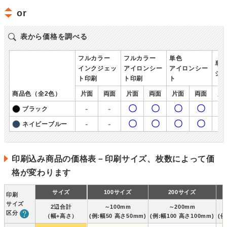
or
表から価格を調べる
フルカラー
フルカラー
単色
単
インクジェッ
アイロンシー
アイロンシー
シ
ト印刷
ト印刷
ト
商品色（全2色）
片面
両面
片面
両面
片面
両面
片
-
-
〇
〇
〇
〇
ブラック
-
-
〇
〇
〇
〇
ネイビーブルー
印刷込み商品の価格表－印刷サイズ、枚数によって価
格が変わります
サイズ
100サイズ
200サイズ
印刷
サイズ
2辺合計
～100mm
～200mm
区分
（幅+高さ）
(例:幅50 高さ50mm)
(例:幅100 高さ100mm)
(例