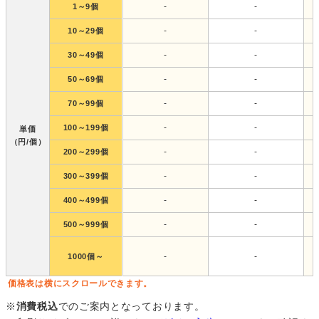
-
-
1～9個
-
-
10～29個
-
-
30～49個
-
-
50～69個
-
-
70～99個
-
-
100～199個
単価
（円/個）
-
-
200～299個
-
-
300～399個
-
-
400～499個
-
-
500～999個
-
-
1000個～
価格表は横にスクロールできます。
※
消費税込
でのご案内となっております。