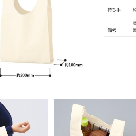
持ち手
備考