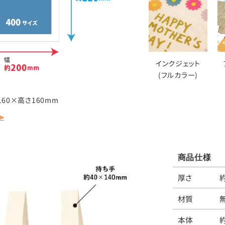
インクジェット
(フルカラー)
60×高さ160mm
≫
商品仕様
厚さ
材質
本体