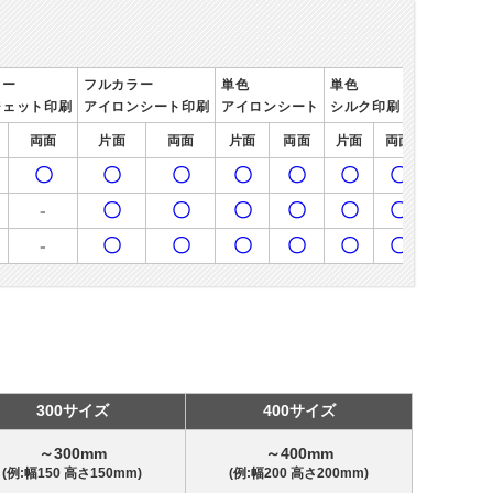
ラー
フルカラー
単色
単色
ジェット印刷
アイロンシート印刷
アイロンシート
シルク印刷
両面
片面
両面
片面
両面
片面
両面
〇
〇
〇
〇
〇
〇
〇
-
〇
〇
〇
〇
〇
〇
-
〇
〇
〇
〇
〇
〇
300サイズ
400サイズ
～300mm
～400mm
(例:幅150 高さ150mm)
(例:幅200 高さ200mm)