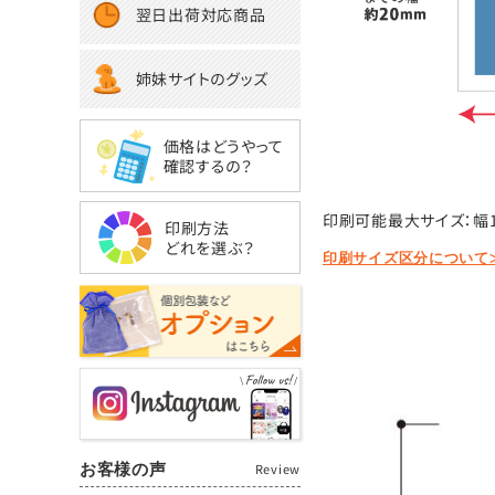
翌日出荷対応商品
姉妹サイトのグッズ
価格はどうやって
確認するの？
印刷可能最大サイズ：幅1
印刷方法
どれを選ぶ？
印刷サイズ区分について
お客様の声
Review