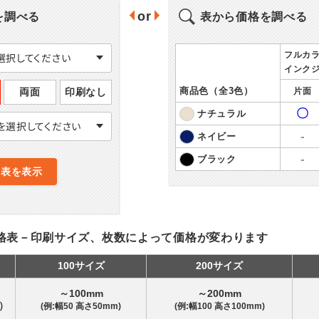
or
を調べる
表から価格を調べる
フルカ
選択してください
インク
商品色（全3色）
両面
印刷なし
片面
〇
ナチュラル
を選択してください
-
ネイビー
-
ブラック
格表を表示
格表－印刷サイズ、枚数によって価格が変わります
100サイズ
200サイズ
～100mm
～200mm
）
(例:幅50 高さ50mm)
(例:幅100 高さ100mm)