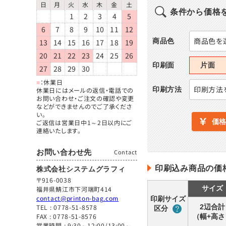
日
月
火
水
木
金
土
条件から価格
1
2
3
4
5
6
7
8
9
10
11
12
商品色を
商品色
13
14
15
16
17
18
19
20
21
22
23
24
25
26
印刷面
片面
27
28
29
30
■
：休業日
印刷方法
印刷方法
休業日にはメールの返信・電話での
お問い合わせ・ご注文の確認や変更
などができませんのでご了承くださ
い。
価
ご返信は営業日中1～2日以内にご
連絡いたします。
お問い合わせ先
Contact
印刷込み商品の価
株式会社システムグラフィ
〒916-0038
サイズ
福井県鯖江市下河端町414
contact@printon-bag.com
印刷
サイズ
TEL :
0778-51-8578
2辺合計
区分
FAX : 0778-51-8576
（幅+高さ
営業時間 : 9:30～12:00/13:00～