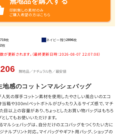
無地品を購入する
印刷無しの素材のみ
ご購入希望の方はこちら
枚
ネイビー
残り
枚
1719
2896
枚
12
更新されます。（最終更新日時：2026-08-07 22:07:08）
206
無地品／ナチュラル色／最安値
生地感のコットンマルシェバッグ
が人気の厚手コットン素材を使用したやさしい風合いのエコ
弁当箱や300mlペットボトルがぴったり入るサイズ感で、マチ
た目以上の容量があり、ちょっとしたお買い物バッグはもちろ
グとしてもお使いいただけます。
るマルシェバッグは、自分だけのエコバッグをつくりたい方に
ジナルプリント対応。マイバッグやギフト用バッグ、ショップの