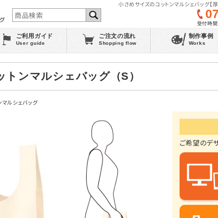
小さめサイズのコットンマルシェバッグ【厚
0
受付時間 :
ご利用ガイド
ご注文の流れ
制作事例
User guide
Shopping flow
Works
手コットンマルシェバッグ（S）
ンマルシェバッグ
ご希望のデ