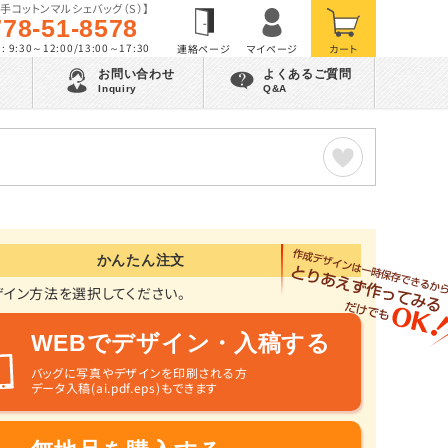
手コットンマルシェバッグ（S）】
778-51-8578
 9:30～12:00/13:00～17:30
お問い合わせ
よくあるご質問
Inquiry
Q&A
かんたん注文
ザイン方法を選択してください。
WEBでデザイン・入稿する
バッグに写真やデザインを印刷される方
データ入稿(ai.pdf.eps)もできます