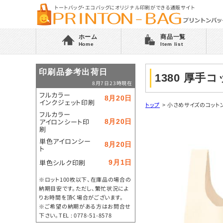
トートバッグ・エコバッグにオリジナル印刷ができる通販サイト
ホーム
商品一覧
Home
Item list
印刷品参考出荷日
1380 厚
8月7日23時現在
フルカラー
8月20日
インクジェット印刷
トップ
>
小さめサイズのコット
フルカラー
アイロンシート印
8月20日
刷
単色アイロンシー
8月20日
ト
単色シルク印刷
9月1日
※ロット100枚以下、在庫品の場合の
納期目安です。ただし、繁忙状況によ
りお時間を頂く場合がございます。
※ご希望の納期がある方はお問合せ
下さい。TEL : 0778-51-8578