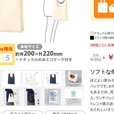
ナチュラル
残り
ブラック
残り
50
3時間ごとに在庫数が
定価
￥
￥352
ソフトな
ほどよい厚み
バッグです。お
もあるため、見
ん、ランチバッ
トレンド感のあ
もうれしいオリ