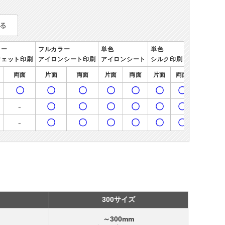
る
ラー
フルカラー
単色
単色
ジェット印刷
アイロンシート印刷
アイロンシート
シルク印刷
両面
片面
両面
片面
両面
片面
両面
〇
〇
〇
〇
〇
〇
〇
-
〇
〇
〇
〇
〇
〇
-
〇
〇
〇
〇
〇
〇
300サイズ
～300mm