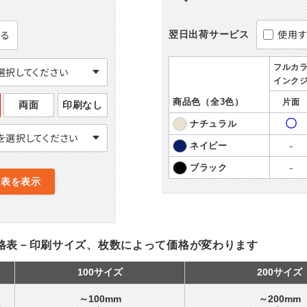
使用す
する
翌日出荷サービス
フルカ
選択してください
インク
商品色（全3色）
片面
両面
印刷なし
〇
ナチュラル
を選択してください
-
ネイビー
-
ブラック
格表を表示
格表－印刷サイズ、枚数によって価格が変わります
100サイズ
200サイズ
～100mm
～200mm