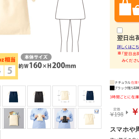
翌日出
詳しくはこ
「翌日出
みくださ
ナチュラル
在庫
ブラック
残り
22
3時間ごとに在庫数が
定価
￥
￥198
スマホや