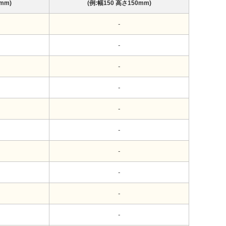
mm)
(例:幅150 高さ150mm)
-
-
-
-
-
-
-
-
-
-