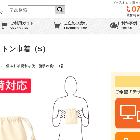
小物入れに1個あ
0
受付時間 :
ご利用ガイド
ご注文の流れ
制作事例
User guide
Shopping flow
Works
 コットン巾着（S）
れに1個あれば便利な使い勝手の良い巾着
ご希望のデ