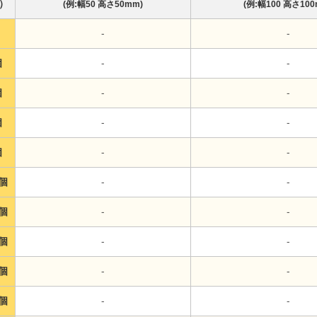
）
(例:幅50 高さ50mm)
(例:幅100 高さ100
-
-
-
-
個
-
-
個
-
-
個
-
-
個
-
-
9個
-
-
9個
-
-
9個
-
-
9個
-
-
9個