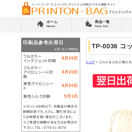
トートバッグ・エコバッグにオリジナル印刷ができる通販サイト
ホーム
商品一覧
Home
Item list
印刷品参考出荷日
TP-0036
8月7日21時現在
フルカラー
8月20日
インクジェット印刷
トップ
>
コスメなどの小物入
フルカラー
アイロンシート印
8月20日
刷
単色アイロンシー
8月20日
ト
単色シルク印刷
9月1日
※ロット100枚以下、在庫品の場合の
納期目安です。ただし、繁忙状況によ
りお時間を頂く場合がございます。
※ご希望の納期がある方はお問合せ
下さい。TEL : 0778-51-8578