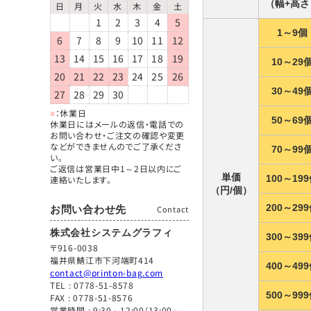
（幅+高さ
日
月
火
水
木
金
土
1
2
3
4
5
1～9個
6
7
8
9
10
11
12
13
14
15
16
17
18
19
10～29
20
21
22
23
24
25
26
30～49
27
28
29
30
■
：休業日
50～69
休業日にはメールの返信・電話での
お問い合わせ・ご注文の確認や変更
などができませんのでご了承くださ
70～99
い。
ご返信は営業日中1～2日以内にご
単価
100～19
連絡いたします。
（円/個）
200～29
お問い合わせ先
Contact
株式会社システムグラフィ
300～39
〒916-0038
福井県鯖江市下河端町414
400～49
contact@printon-bag.com
TEL :
0778-51-8578
500～99
FAX : 0778-51-8576
営業時間 : 9:30～12:00/13:00～