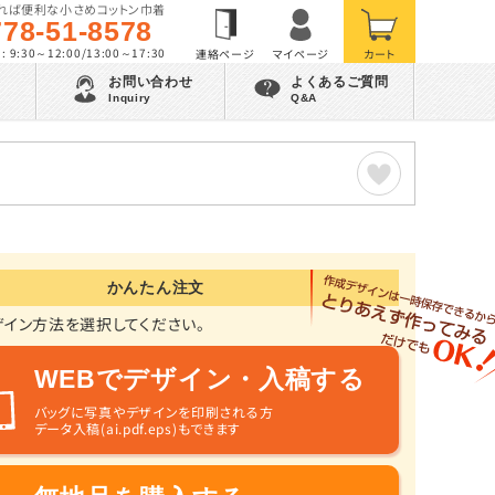
れば便利な小さめコットン巾着
778-51-8578
 9:30～12:00/13:00～17:30
お問い合わせ
よくあるご質問
Inquiry
Q&A
かんたん注文
ザイン方法を選択してください。
WEBでデザイン・入稿する
バッグに写真やデザインを印刷される方
データ入稿(ai.pdf.eps)もできます